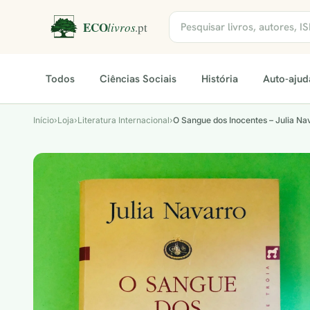
Todos
Ciências Sociais
História
Auto-ajud
Início
›
Loja
›
Literatura Internacional
›
O Sangue dos Inocentes – Julia Na