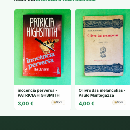
inocência perversa -
O livro das melancolias -
PATRICIA HIGHSMITH
Paulo Mantegazza
Bom
Bom
3,00
€
4,00
€