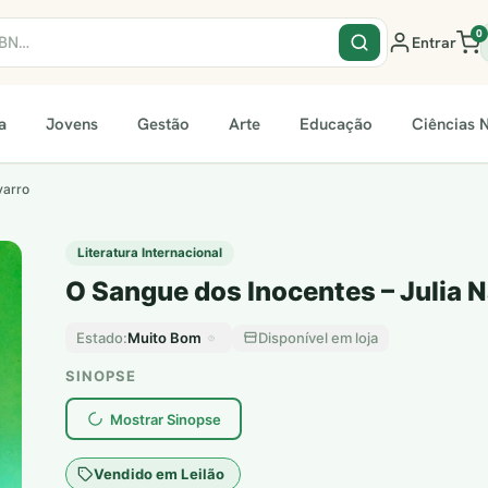
0
Entrar
a
Jovens
Gestão
Arte
Educação
Ciências N
varro
Literatura Internacional
O Sangue dos Inocentes – Julia 
Muito Bom
Disponível em loja
Estado:
SINOPSE
Mostrar Sinopse
Vendido em Leilão