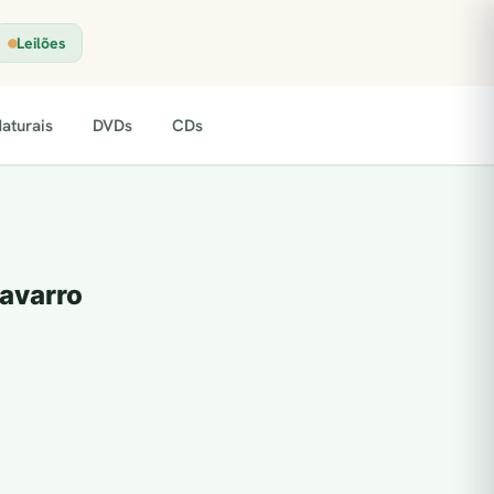
Leilões
aturais
DVDs
CDs
Navarro