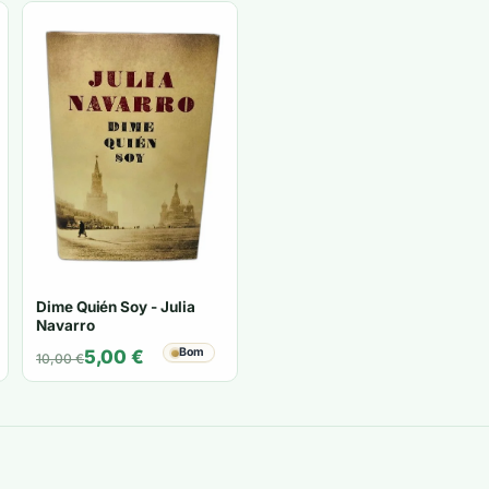
Dime Quién Soy - Julia
Navarro
O
O
Bom
5,00
€
10,00
€
preço
preço
original
atual
era:
é:
10,00 €.
5,00 €.