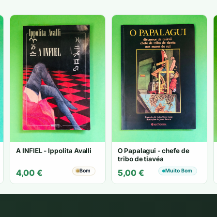
A INFIEL - Ippolita Avalli
O Papalagui - chefe de
tribo de tiavéa
Bom
Muito Bom
4,00
€
5,00
€