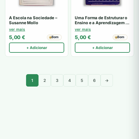
A Escola na Sociedade –
Uma Forma de Estruturar o
Susanne Mollo
Ensino e a Aprendizagem –
Ana Maria Domingos /
ver mais
ver mais
Isabel Pestana Neves /
5,00
€
5,00
€
Bom
Bom
Luisa Galhardão
+ Adicionar
+ Adicionar
1
2
3
4
5
6
→