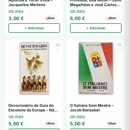
Aprenda a Tocar Viola –
Professor, Boa Noite! – Júlio
Jacqueline Mertens
Magalhães e José Carlos
Castro
ver mais
ver mais
3,00
€
5,00
€
Bom
Bom
+ Adicionar
+ Adicionar
♡
♡
Devocionário da Guia do
O Italiano Sem Mestre –
Escuteiro da Europa – Não
Jacob Bensabat
especificado
ver mais
ver mais
5,00
€
5,00
€
Bom
Bom