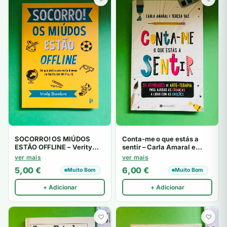
SOCORRO! OS MIÚDOS
Conta-me o que estás a
ESTÃO OFFLINE – Verity
sentir – Carla Amaral e
Davidson
Teresa Vaz
ver mais
ver mais
5,00
€
6,00
€
Muito Bom
Muito Bom
+ Adicionar
+ Adicionar
♡
♡