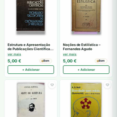
Estrutura e Apresentação
Noções de Estilística –
de Publicações Científicas
Fernandes Agudo
– Claudio de Moura Castro
ver mais
ver mais
5,00
€
5,00
€
Bom
Bom
+ Adicionar
+ Adicionar
♡
♡