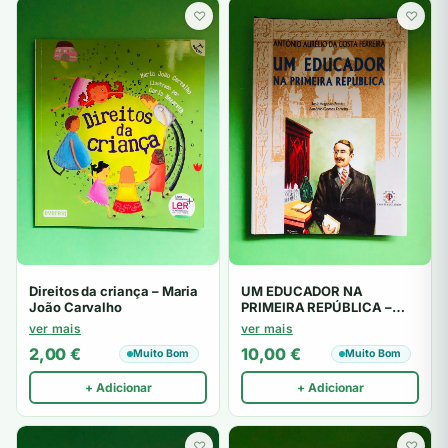
♡
♡
Direitos da criança – Maria
UM EDUCADOR NA
João Carvalho
PRIMEIRA REPÚBLICA –
José Augusto Pereira,
ver mais
ver mais
António Gomes Ferreira
2,00
€
10,00
€
Muito Bom
Muito Bom
+ Adicionar
+ Adicionar
♡
♡