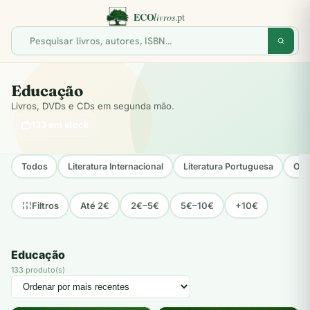
Educação
Livros, DVDs e CDs em segunda mão.
133 em stock
Todos
Literatura Internacional
Literatura Portuguesa
Opo
Até 2€
2€–5€
5€–10€
+10€
Filtros
Educação
133 produto(s)