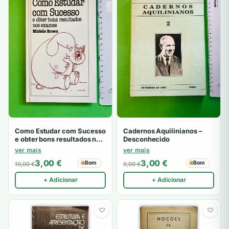
Como Estudar com Sucesso
Cadernos Aquilinianos –
e obter bons resultados nos
Desconhecido
exames – Michèle Brown
ver mais
ver mais
3,00
€
3,00
€
Bom
Bom
10,00
€
9,00
€
+ Adicionar
+ Adicionar
♡
♡