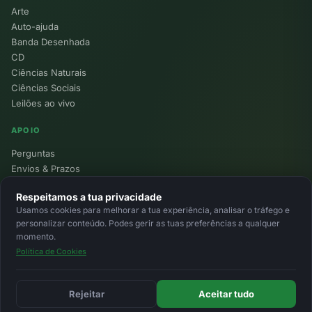
Arte
Auto-ajuda
Banda Desenhada
CD
Ciências Naturais
Ciências Sociais
Leilões ao vivo
APOIO
Perguntas
Envios & Prazos
Pontos
Respeitamos a tua privacidade
Devoluções
Usamos cookies para melhorar a tua experiência, analisar o tráfego e
Minha Conta
personalizar conteúdo. Podes gerir as tuas preferências a qualquer
momento.
Política de Cookies
© 2026 Ecolivros. Todos os direitos reservados.
Privacidade
Termos
Cookies
MB
MB Way
Cartão
Rejeitar
Aceitar tudo