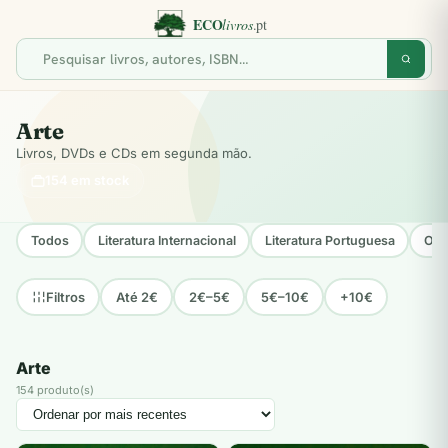
Arte
Livros, DVDs e CDs em segunda mão.
154 em stock
Todos
Literatura Internacional
Literatura Portuguesa
Opo
Até 2€
2€–5€
5€–10€
+10€
Filtros
Arte
154 produto(s)