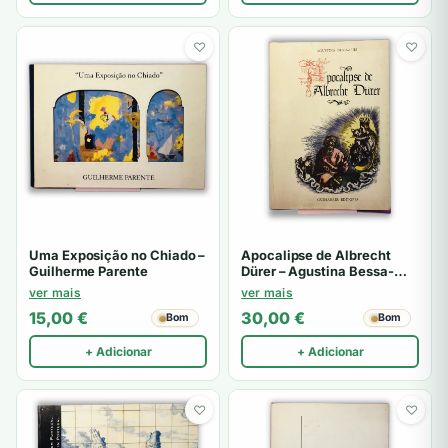
♡
♡
Uma Exposição no Chiado –
Apocalipse de Albrecht
Guilherme Parente
Dürer – Agustina Bessa-
Luís
ver mais
ver mais
15,00
€
30,00
€
Bom
Bom
+ Adicionar
+ Adicionar
♡
♡