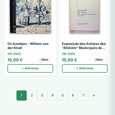
Os Azulejos – Willem van
Exposição dos Artistas dos
der Kloet
“Ateliers” Municipais de
Lisboa
ver mais
ver mais
15,00
€
15,00
€
Bom
Bom
+ Adicionar
+ Adicionar
1
2
3
4
5
6
7
→