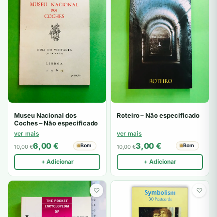
Museu Nacional dos
Roteiro – Não especificado
Coches – Não especificado
ver mais
ver mais
6,00
€
3,00
€
Bom
Bom
10,00
€
10,00
€
+ Adicionar
+ Adicionar
♡
♡