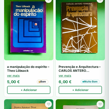
a manipulação do espírito –
Prevenção e Arquitectura –
Theo Löbsack
CARLOS ANTERO
FERREIRA
ver mais
ver mais
5,00
€
6,00
€
Bom
Muito Bom
+ Adicionar
+ Adicionar
♡
♡