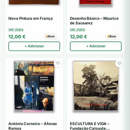
Nova Pintura em França
Desenho Básico – Maurice
de Sausarez
ver mais
ver mais
12,00
€
12,00
€
Bom
Bom
+ Adicionar
+ Adicionar
♡
♡
António Carneiro – Afonso
ESCULTURA E VIDA –
Ramos
Fundação Calouste