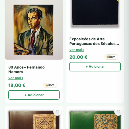
Exposições de Arte
Portuguesas dos Séculos
XIX e XX em Colecções
ver mais
Particulares II
20,00
€
Bom
+ Adicionar
80 Anos – Fernando
Namora
ver mais
18,00
€
Bom
+ Adicionar
♡
♡