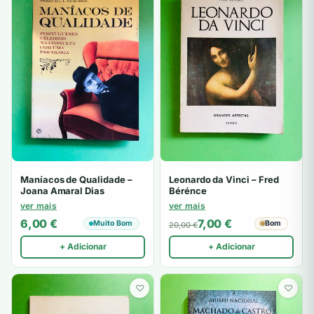
Maníacos de Qualidade –
Leonardo da Vinci – Fred
Joana Amaral Dias
Bérénce
ver mais
ver mais
6,00
€
7,00
€
Muito Bom
Bom
20,00
€
+ Adicionar
+ Adicionar
♡
♡