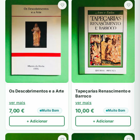
♡
♡
Os Descobrimentos e a Arte
Tapeçarias Renascimento e
Barroco
ver mais
ver mais
7,00
€
10,00
€
Muito Bom
Muito Bom
+ Adicionar
+ Adicionar
♡
♡