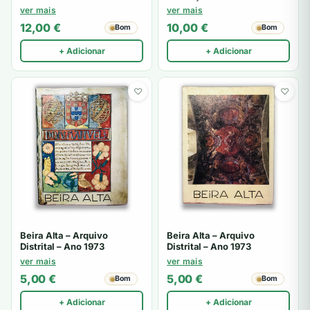
Gulbenkian
ver mais
ver mais
12,00
€
10,00
€
Bom
Bom
+ Adicionar
+ Adicionar
♡
♡
Beira Alta – Arquivo
Beira Alta – Arquivo
Distrital – Ano 1973
Distrital – Ano 1973
ver mais
ver mais
5,00
€
5,00
€
Bom
Bom
+ Adicionar
+ Adicionar