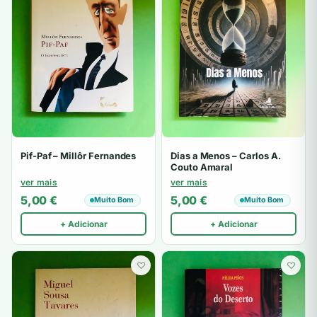
Pif-Paf – Millôr Fernandes
Dias a Menos – Carlos A.
Couto Amaral
ver mais
ver mais
5,00
€
5,00
€
Muito Bom
Muito Bom
+ Adicionar
+ Adicionar
♡
♡