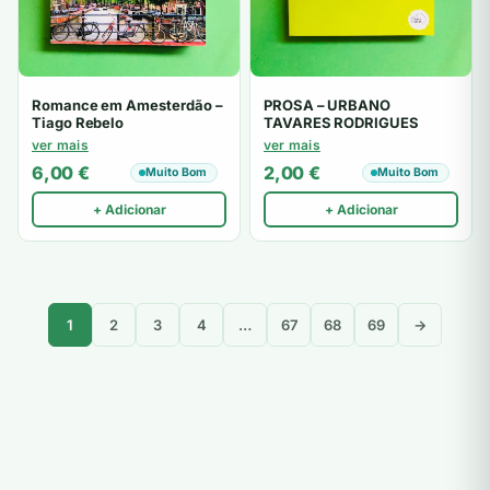
Romance em Amesterdão –
PROSA – URBANO
Tiago Rebelo
TAVARES RODRIGUES
ver mais
ver mais
6,00
€
2,00
€
Muito Bom
Muito Bom
+ Adicionar
+ Adicionar
1
2
3
4
…
67
68
69
→