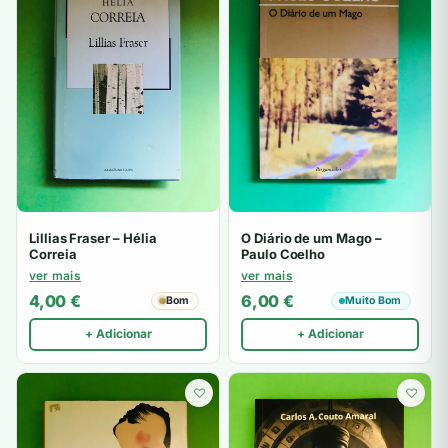
Lillias Fraser – Hélia
O Diário de um Mago –
Correia
Paulo Coelho
ver mais
ver mais
4,00
€
6,00
€
Bom
Muito Bom
+ Adicionar
+ Adicionar
♡
♡