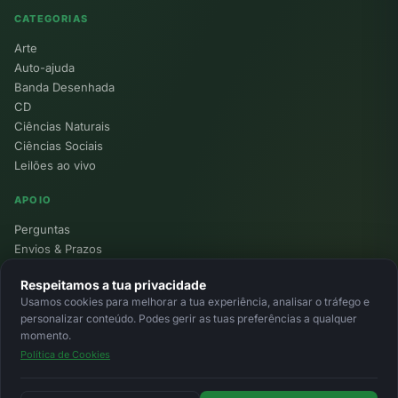
CATEGORIAS
Arte
Auto-ajuda
Banda Desenhada
CD
Ciências Naturais
Ciências Sociais
Leilões ao vivo
APOIO
Perguntas
Envios & Prazos
Pontos
Respeitamos a tua privacidade
Devoluções
Usamos cookies para melhorar a tua experiência, analisar o tráfego e
Minha Conta
personalizar conteúdo. Podes gerir as tuas preferências a qualquer
momento.
Política de Cookies
© 2026 Ecolivros. Todos os direitos reservados.
Privacidade
Termos
Cookies
MB
MB Way
Cartão