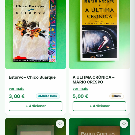
Estorvo – Chico Buarque
A ÚLTIMA CRÓNICA –
MÁRIO CRESPO
ver mais
ver mais
3,00
€
5,00
€
Muito Bom
Bom
+ Adicionar
+ Adicionar
♡
♡