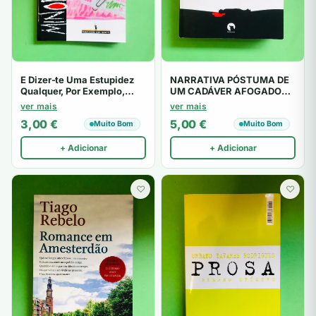
E Dizer-te Uma Estupidez
NARRATIVA PÓSTUMA DE
Qualquer, Por Exemplo,
UM CADÁVER AFOGADO
Amo-te – Martín Casariego
EM NEVOEIRO – orlando
ver mais
ver mais
Córdoba
ferreira barros
3,00
€
5,00
€
Muito Bom
Muito Bom
+ Adicionar
+ Adicionar
♡
♡