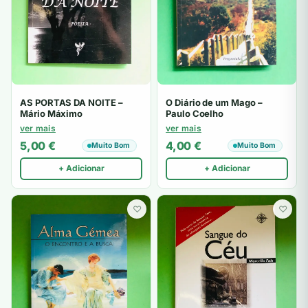
AS PORTAS DA NOITE –
O Diário de um Mago –
Mário Máximo
Paulo Coelho
ver mais
ver mais
5,00
€
4,00
€
Muito Bom
Muito Bom
+ Adicionar
+ Adicionar
♡
♡