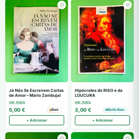
♡
♡
Já Não Se Escrevem Cartas
Hipócrates do RISO e da
de Amor – Mário Zambujal
LOUCURA
ver mais
ver mais
5,00
€
3,00
€
Bom
Muito Bom
+ Adicionar
+ Adicionar
♡
♡