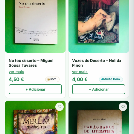
No teu deserto – Miguel
Vozes do Deserto – Nélida
Sousa Tavares
Piñon
ver mais
ver mais
4,50
€
4,00
€
Bom
Muito Bom
+ Adicionar
+ Adicionar
♡
♡