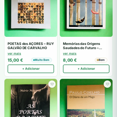
POETAS dos AÇORES – RUY
Memórias das Origens
GALVÃO DE CARVALHO
Saudades do Futuro –
António Quadros
ver mais
ver mais
15,00
€
8,00
€
Muito Bom
Bom
+ Adicionar
+ Adicionar
♡
♡