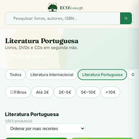
Literatura Portuguesa
Livros, DVDs e CDs em segunda mão.
1,651 em stock
Todos
Literatura Internacional
Literatura Portuguesa
Opo
Até 2€
2€–5€
5€–10€
+10€
Filtros
Literatura Portuguesa
1,653 produto(s)