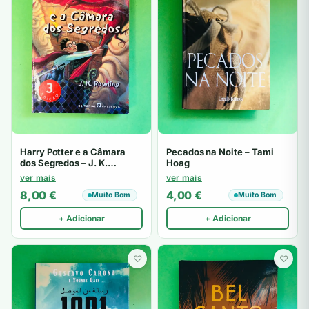
Harry Potter e a Câmara
Pecados na Noite – Tami
dos Segredos – J. K.
Hoag
Rowling
ver mais
ver mais
8,00
€
4,00
€
Muito Bom
Muito Bom
+ Adicionar
+ Adicionar
♡
♡