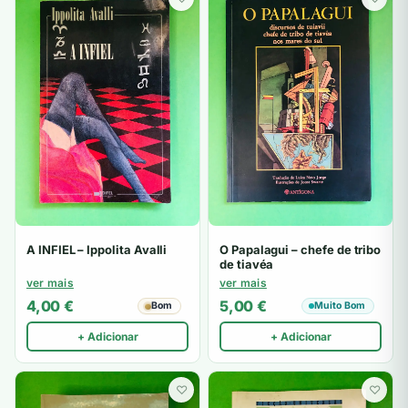
A INFIEL – Ippolita Avalli
O Papalagui – chefe de tribo
de tiavéa
ver mais
ver mais
4,00
€
5,00
€
Bom
Muito Bom
+ Adicionar
+ Adicionar
♡
♡