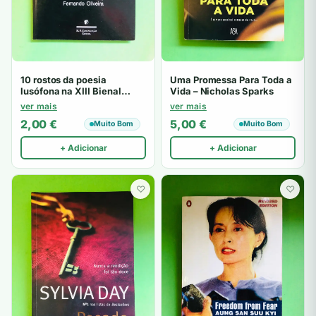
10 rostos da poesia
Uma Promessa Para Toda a
lusófona na XIII Bienal
Vida – Nicholas Sparks
Internacional do Livro do
ver mais
ver mais
Rio de Janeiro – Fernando
2,00
€
5,00
€
Muito Bom
Muito Bom
Oliveira
+ Adicionar
+ Adicionar
♡
♡