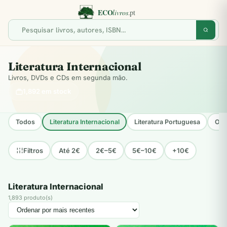
Literatura Internacional
Livros, DVDs e CDs em segunda mão.
1,892 em stock
Todos
Literatura Internacional
Literatura Portuguesa
Opo
Até 2€
2€–5€
5€–10€
+10€
Filtros
Literatura Internacional
1,893 produto(s)