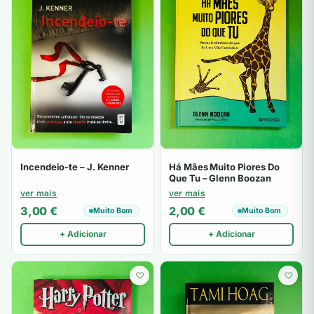
Incendeio-te – J. Kenner
Há Mães Muito Piores Do
Que Tu – Glenn Boozan
ver mais
ver mais
3,00
€
2,00
€
Muito Bom
Muito Bom
+ Adicionar
+ Adicionar
♡
♡