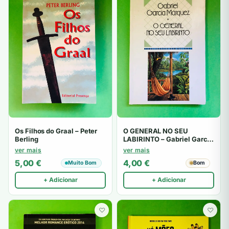
Os Filhos do Graal – Peter
O GENERAL NO SEU
Berling
LABIRINTO – Gabriel García
Márquez
ver mais
ver mais
5,00
€
4,00
€
Muito Bom
Bom
+ Adicionar
+ Adicionar
♡
♡