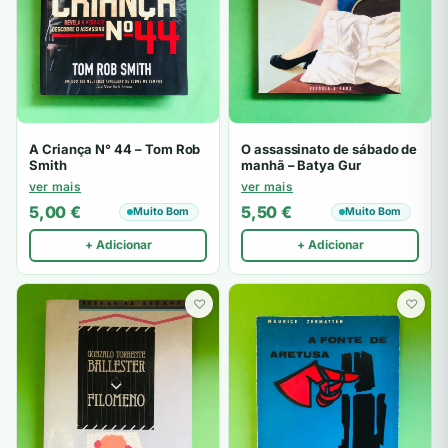
A Criança N° 44 – Tom Rob
O assassinato de sábado de
Smith
manhã – Batya Gur
ver mais
ver mais
5,00
€
5,50
€
Muito Bom
Muito Bom
+ Adicionar
+ Adicionar
♡
♡