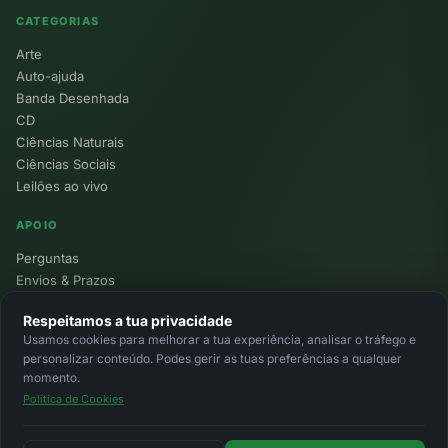
CATEGORIAS
Arte
Auto-ajuda
Banda Desenhada
CD
Ciências Naturais
Ciências Sociais
Leilões ao vivo
APOIO
Perguntas
Envios & Prazos
Pontos
Respeitamos a tua privacidade
Devoluções
Usamos cookies para melhorar a tua experiência, analisar o tráfego e
Minha Conta
personalizar conteúdo. Podes gerir as tuas preferências a qualquer
momento.
Política de Cookies
© 2026 Ecolivros. Todos os direitos reservados.
Privacidade
Termos
Cookies
MB
MB Way
Cartão