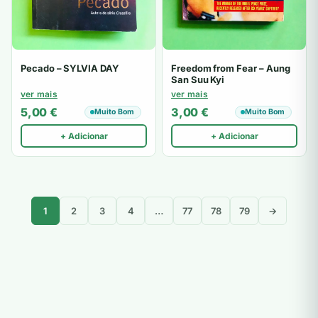
Pecado – SYLVIA DAY
Freedom from Fear – Aung
San Suu Kyi
ver mais
ver mais
5,00
€
3,00
€
Muito Bom
Muito Bom
+ Adicionar
+ Adicionar
1
2
3
4
…
77
78
79
→