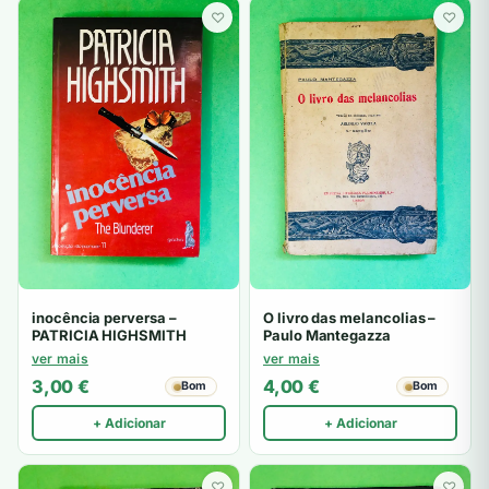
♡
♡
inocência perversa –
O livro das melancolias –
PATRICIA HIGHSMITH
Paulo Mantegazza
ver mais
ver mais
3,00
€
4,00
€
Bom
Bom
+ Adicionar
+ Adicionar
♡
♡