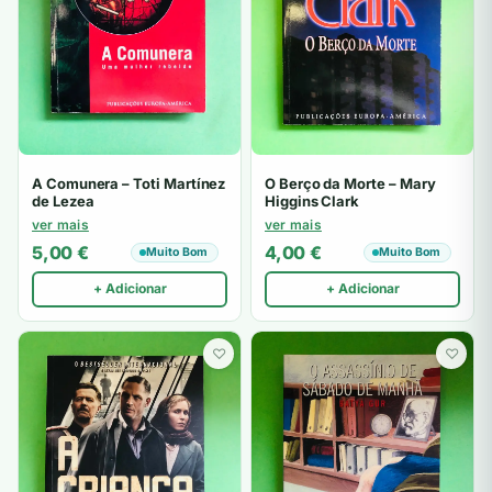
A Comunera – Toti Martínez
O Berço da Morte – Mary
de Lezea
Higgins Clark
ver mais
ver mais
5,00
€
4,00
€
Muito Bom
Muito Bom
+ Adicionar
+ Adicionar
♡
♡