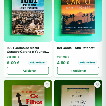
1001 Cartas de Mosul –
Bel Canto – Ann Patchett
Gustavo Carona e Younes
Qais
ver mais
ver mais
6,00
€
4,50
€
Muito Bom
Muito Bom
+ Adicionar
+ Adicionar
♡
♡