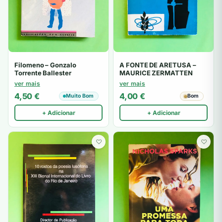
Filomeno – Gonzalo
A FONTE DE ARETUSA –
Torrente Ballester
MAURICE ZERMATTEN
ver mais
ver mais
4,50
€
4,00
€
Muito Bom
Bom
+ Adicionar
+ Adicionar
♡
♡