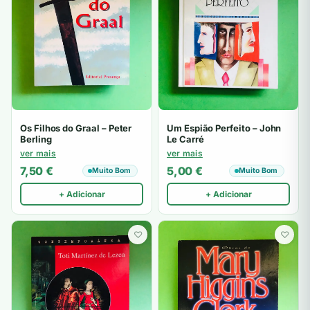
Os Filhos do Graal – Peter
Um Espião Perfeito – John
Berling
Le Carré
ver mais
ver mais
7,50
€
5,00
€
Muito Bom
Muito Bom
+ Adicionar
+ Adicionar
♡
♡