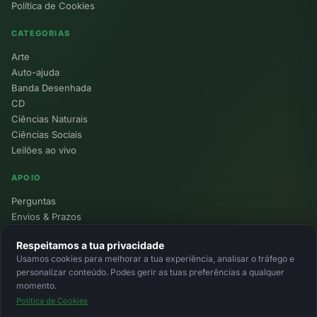
Política de Cookies
CATEGORIAS
Arte
Auto-ajuda
Banda Desenhada
CD
Ciências Naturais
Ciências Sociais
Leilões ao vivo
APOIO
Perguntas
Envios & Prazos
Pontos
Respeitamos a tua privacidade
Devoluções
Usamos cookies para melhorar a tua experiência, analisar o tráfego e
Minha Conta
personalizar conteúdo. Podes gerir as tuas preferências a qualquer
momento.
Política de Cookies
© 2026 Ecolivros. Todos os direitos reservados.
Privacidade
Termos
Cookies