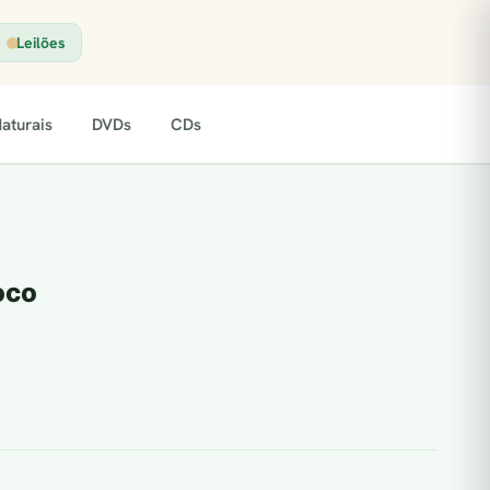
Leilões
aturais
DVDs
CDs
oco