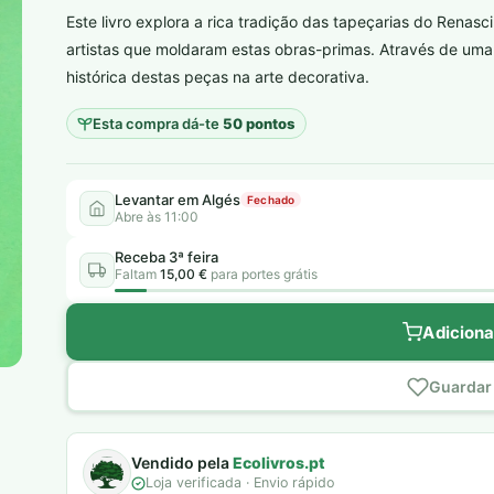
Este livro explora a rica tradição das tapeçarias do Renas
plantar árvores reais
artistas que moldaram estas obras-primas. Através de uma a
histórica destas peças na arte decorativa.
Esta compra dá-te
50 pontos
Levantar em Algés
Fechado
Abre às 11:00
Receba 3ª feira
Faltam
15,00 €
para portes grátis
Adiciona
Guardar 
Vendido pela
Ecolivros.pt
Loja verificada · Envio rápido