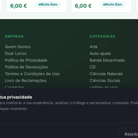
FERREIRA
Muito Bom
Muito Bom
6,00
€
6,00
€
EMPRESA
CATEGORIAS
Quem Somos
Arte
Doar Livros
Auto-ajuda
Política de Privacidade
Banda Desenhada
Política de Devoluções
CD
Termos e Condições de Uso
Ciências Naturais
Livro de Reclamações
Ciências Sociais
Contactos
Leilões ao vivo
Política de Cookies
tua privacidade
a melhorar a tua experiência, analisar o tráfego e personalizar conteúdo. Pode
alquer momento.
Rejeit