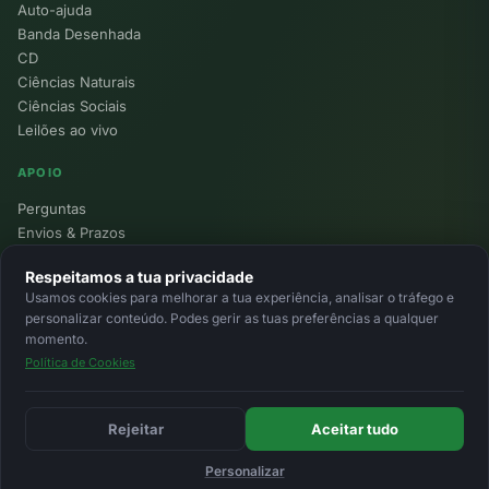
Auto-ajuda
Banda Desenhada
CD
Ciências Naturais
Ciências Sociais
Leilões ao vivo
APOIO
Perguntas
Envios & Prazos
Pontos
Respeitamos a tua privacidade
Devoluções
Usamos cookies para melhorar a tua experiência, analisar o tráfego e
Minha Conta
personalizar conteúdo. Podes gerir as tuas preferências a qualquer
momento.
Política de Cookies
© 2026 Ecolivros. Todos os direitos reservados.
Privacidade
Termos
Cookies
MB
MB Way
Cartão
Rejeitar
Aceitar tudo
Personalizar
Início
Favoritos
Leilões
Carrinho
Entrar