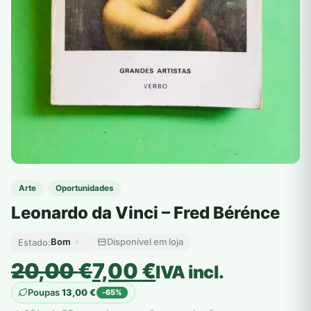
·
Arte
Oportunidades
Leonardo da Vinci – Fred Bérénce
Bom
Disponível em loja
Estado:
O
O
20,00
€
7,00
€
IVA incl.
preço
preço
Poupas
13,00
€
-65%