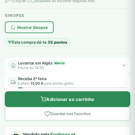
original
atual
~1,5 kg de CO
poupados ao escolher segunda mão
2
era:
é:
SINOPSE
20,00 €.
7,00 €.
plantar árvores reais
Mostrar Sinopse
Esta compra dá-te
35 pontos
Levantar em Algés
Aberto
Fecha às 18:30
Receba 3ª feira
Faltam
15,00 €
para portes grátis
Adicionar ao carrinho
Guardar nos favoritos
Vendido pela
Ecolivros.pt