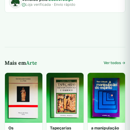
Loja verificada · Envio rápido
Mais em
Arte
Ver todos →
Os
Tapeçarias
a manipulação