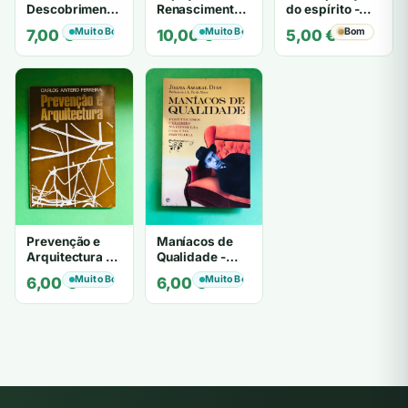
Descobrimentos
Renascimento e
do espírito -
e a Arte
Barroco
Theo Löbsack
Muito Bom
Muito Bom
Bom
7,00
€
10,00
€
5,00
€
Prevenção e
Maníacos de
Arquitectura -
Qualidade -
CARLOS
Joana Amaral
Muito Bom
Muito Bom
6,00
€
6,00
€
ANTERO
Dias
FERREIRA