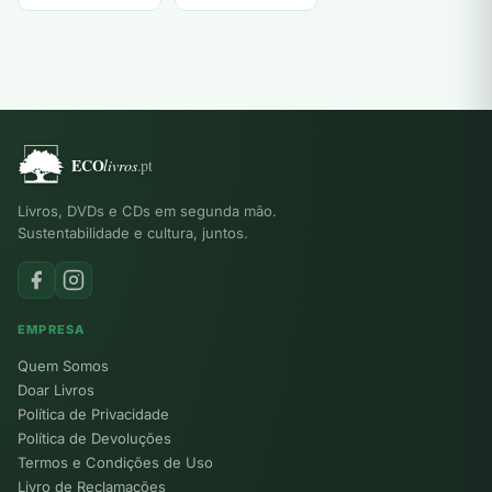
original
atual
original
atual
Michèle Brown
era:
é:
era:
é:
10,00 €.
3,00 €.
9,00 €.
3,00 €.
Livros, DVDs e CDs em segunda mão.
Sustentabilidade e cultura, juntos.
EMPRESA
Quem Somos
Doar Livros
Política de Privacidade
Política de Devoluções
Termos e Condições de Uso
Livro de Reclamações