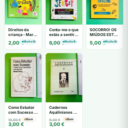
Direitos da
Conta-me o que
SOCORRO! OS
criança - Maria
estás a sentir -
MIÚDOS ESTÃO
João Carvalho
Carla Amaral e
OFFLINE -
Muito Bom
Muito Bom
Muito Bom
2,00
€
6,00
€
5,00
€
Teresa Vaz
Verity
Davidson
Como Estudar
Cadernos
com Sucesso e
Aquilinianos -
obter bons
Desconhecido
O
O
Bom
O
O
Bom
10,00
€
9,00
€
resultados nos
3,00
€
3,00
€
preço
preço
preço
preço
exames -