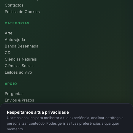
Contactos
Política de Cookies
CATEGORIAS
Arte
Auto-ajuda
Banda Desenhada
CD
Ciências Naturais
Ciências Sociais
Leilões ao vivo
APOIO
Perguntas
Envios & Prazos
Pontos
Respeitamos a tua privacidade
Devoluções
Usamos cookies para melhorar a tua experiência, analisar o tráfego e
Minha Conta
personalizar conteúdo. Podes gerir as tuas preferências a qualquer
momento.