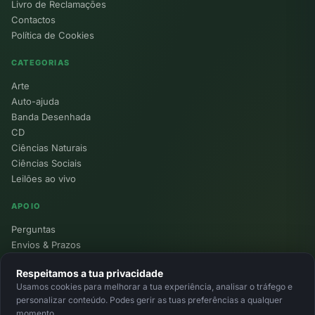
Livro de Reclamações
Contactos
Política de Cookies
CATEGORIAS
Arte
Auto-ajuda
Banda Desenhada
CD
Ciências Naturais
Ciências Sociais
Leilões ao vivo
APOIO
Perguntas
Envios & Prazos
Pontos
Respeitamos a tua privacidade
Devoluções
Usamos cookies para melhorar a tua experiência, analisar o tráfego e
Minha Conta
personalizar conteúdo. Podes gerir as tuas preferências a qualquer
momento.