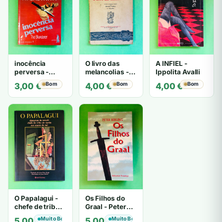
inocência
O livro das
A INFIEL -
perversa -
melancolias -
Ippolita Avalli
PATRICIA
Paulo
Bom
Bom
Bom
3,00
€
4,00
€
4,00
€
HIGHSMITH
Mantegazza
O Papalagui -
Os Filhos do
chefe de tribo
Graal - Peter
de tiavéa
Berling
Muito Bom
Muito Bom
5,00
€
5,00
€