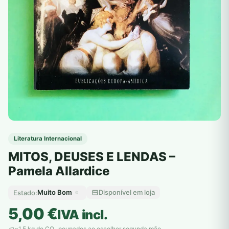
Literatura Internacional
MITOS, DEUSES E LENDAS –
Pamela Allardice
Muito Bom
Disponível em loja
Estado:
5,00
€
IVA incl.
~1,5 kg de CO
poupados ao escolher segunda mão