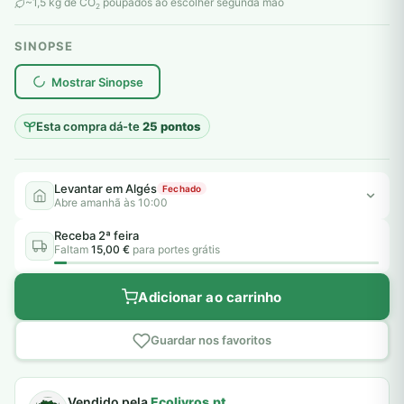
original
atual
~1,5 kg de CO
poupados ao escolher segunda mão
2
era:
é:
SINOPSE
10,00 €.
5,00 €.
plantar árvores reais
Mostrar Sinopse
Esta compra dá-te
25 pontos
Levantar em Algés
Fechado
Abre amanhã às 10:00
Receba 2ª feira
Faltam
15,00 €
para portes grátis
Adicionar ao carrinho
Guardar nos favoritos
Vendido pela
Ecolivros.pt