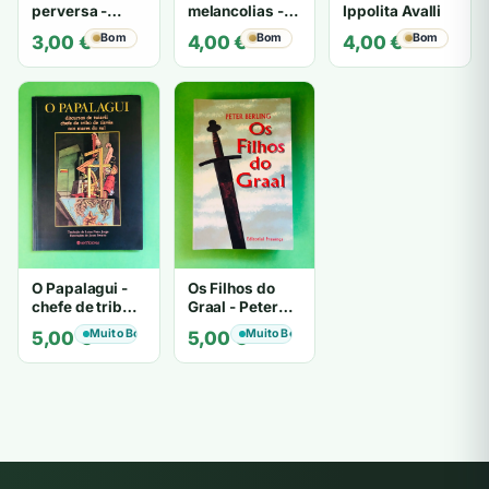
perversa -
melancolias -
Ippolita Avalli
PATRICIA
Paulo
Bom
Bom
Bom
3,00
€
4,00
€
4,00
€
HIGHSMITH
Mantegazza
O Papalagui -
Os Filhos do
chefe de tribo
Graal - Peter
de tiavéa
Berling
Muito Bom
Muito Bom
5,00
€
5,00
€