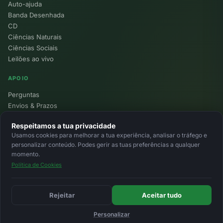
Auto-ajuda
Banda Desenhada
CD
Ciências Naturais
Ciências Sociais
Leilões ao vivo
APOIO
Perguntas
Envios & Prazos
Pontos
Respeitamos a tua privacidade
Devoluções
Usamos cookies para melhorar a tua experiência, analisar o tráfego e
Minha Conta
personalizar conteúdo. Podes gerir as tuas preferências a qualquer
momento.
Política de Cookies
© 2026 Ecolivros. Todos os direitos reservados.
Privacidade
Termos
Cookies
MB
MB Way
Cartão
Rejeitar
Aceitar tudo
Personalizar
Início
Favoritos
Leilões
Carrinho
Entrar