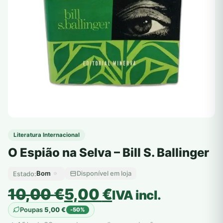
Literatura Internacional
O Espião na Selva – Bill S. Ballinger
Bom
Disponível em loja
Estado:
O
O
10,00
€
5,00
€
IVA incl.
preço
preço
Poupas
5,00
€
-50%