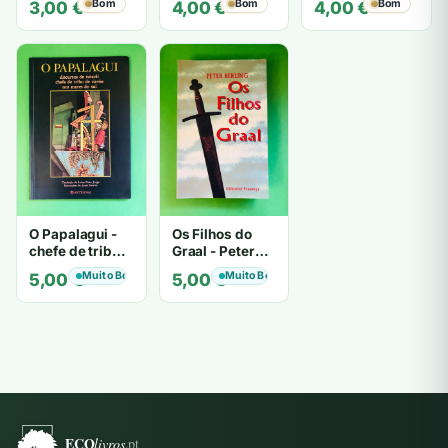
Bom
Bom
Bom
3,00
€
4,00
€
4,00
€
HIGHSMITH
Mantegazza
O Papalagui -
Os Filhos do
chefe de tribo
Graal - Peter
de tiavéa
Berling
Muito Bom
Muito Bom
5,00
€
5,00
€