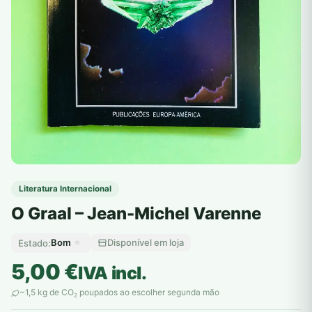
Literatura Internacional
O Graal – Jean-Michel Varenne
Bom
Disponível em loja
Estado:
5,00
€
IVA incl.
~1,5 kg de CO
poupados ao escolher segunda mão
2