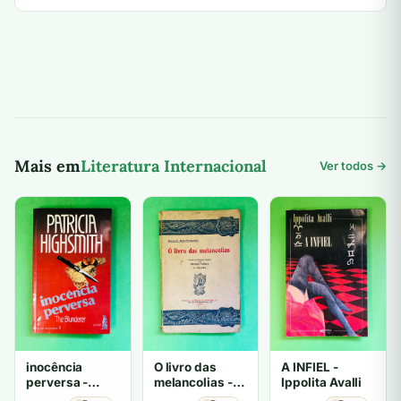
Mais em
Literatura Internacional
Ver todos →
inocência
O livro das
A INFIEL -
perversa -
melancolias -
Ippolita Avalli
PATRICIA
Paulo