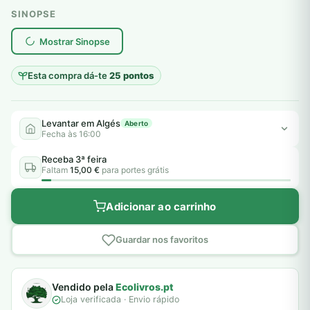
SINOPSE
plantar árvores reais
Mostrar Sinopse
Esta compra dá-te
25 pontos
Levantar em Algés
Aberto
Fecha às 16:00
Receba 3ª feira
Faltam
15,00 €
para portes grátis
Adicionar ao carrinho
Guardar nos favoritos
Vendido pela
Ecolivros.pt
Loja verificada · Envio rápido