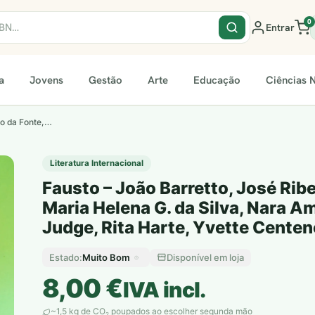
0
Entrar
a
Jovens
Gestão
Arte
Educação
Ciências N
ro da Fonte,…
Literatura Internacional
Fausto – João Barretto, José Rib
Maria Helena G. da Silva, Nara A
Judge, Rita Harte, Yvette Centen
Muito Bom
Disponível em loja
Estado:
8,00
€
IVA incl.
~1,5 kg de CO
poupados ao escolher segunda mão
2