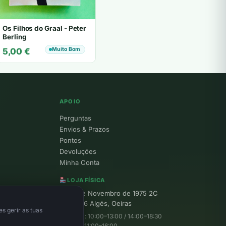
Os Filhos do Graal - Peter
Berling
Muito Bom
5,00
€
APOIO
Perguntas
Envios & Prazos
Pontos
Devoluções
Minha Conta
LOJA FÍSICA
R. 25 de Novembro de 1975 2C
1495-156 Algés, Oeiras
s gerir as tuas
Seg–Sex: 10:00–13:00 / 14:00–18:30
Sábado: 11:00–16:00