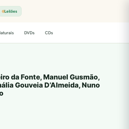
Leilões
aturais
DVDs
CDs
eiro da Fonte, Manuel Gusmão,
mália Gouveia D’Almeida, Nuno
o