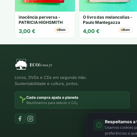
inocência perversa -
O livro das melancolias -
PATRICIA HIGHSMITH
Paulo Mantegazza
Bom
Bom
3,00
€
4,00
€
Livros, DVDs e CDs em segunda mão.
Sustentabilidade e cultura, juntos.
Cada compra ajuda o planeta
Reutilizamos para reduzir o CO₂
Respeitamos a 
Usamos cookies par
preferências a qu