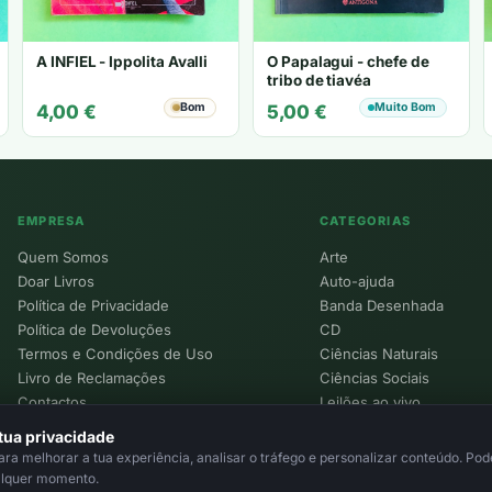
A INFIEL - Ippolita Avalli
O Papalagui - chefe de
tribo de tiavéa
Bom
Muito Bom
4,00
€
5,00
€
EMPRESA
CATEGORIAS
Quem Somos
Arte
Doar Livros
Auto-ajuda
Política de Privacidade
Banda Desenhada
Política de Devoluções
CD
Termos e Condições de Uso
Ciências Naturais
Livro de Reclamações
Ciências Sociais
Contactos
Leilões ao vivo
Política de Cookies
tua privacidade
a melhorar a tua experiência, analisar o tráfego e personalizar conteúdo. Pode
alquer momento.