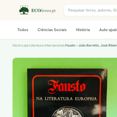
Todos
Ciências Sociais
História
Auto-ajud
Início
›
Loja
›
Literatura Internacional
›
Fausto – João Barretto, José Ribei