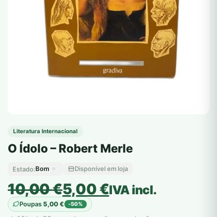
Literatura Internacional
O Ídolo – Robert Merle
Bom
Disponível em loja
Estado:
O
O
10,00
€
5,00
€
IVA incl.
preço
preço
Poupas
5,00
€
-50%