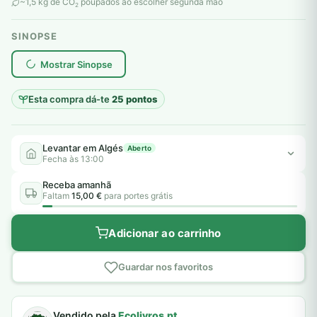
original
atual
~1,5 kg de CO
poupados ao escolher segunda mão
2
era:
é:
SINOPSE
10,00 €.
5,00 €.
plantar árvores reais
Mostrar Sinopse
Esta compra dá-te
25 pontos
Levantar em Algés
Aberto
Fecha às 13:00
Receba amanhã
Faltam
15,00 €
para portes grátis
Adicionar ao carrinho
Guardar nos favoritos
Vendido pela
Ecolivros.pt