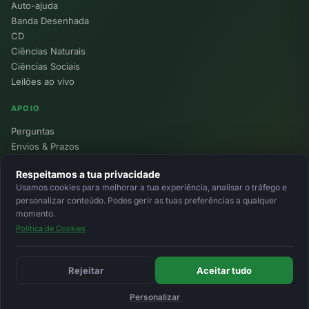
Auto-ajuda
Banda Desenhada
CD
Ciências Naturais
Ciências Sociais
Leilões ao vivo
APOIO
Perguntas
Envios & Prazos
Pontos
Respeitamos a tua privacidade
Devoluções
Usamos cookies para melhorar a tua experiência, analisar o tráfego e
Minha Conta
personalizar conteúdo. Podes gerir as tuas preferências a qualquer
momento.
Política de Cookies
© 2026 Ecolivros. Todos os direitos reservados.
Privacidade
Termos
Cookies
MB
MB Way
Cartão
Rejeitar
Aceitar tudo
Personalizar
Início
Favoritos
Leilões
Carrinho
Entrar