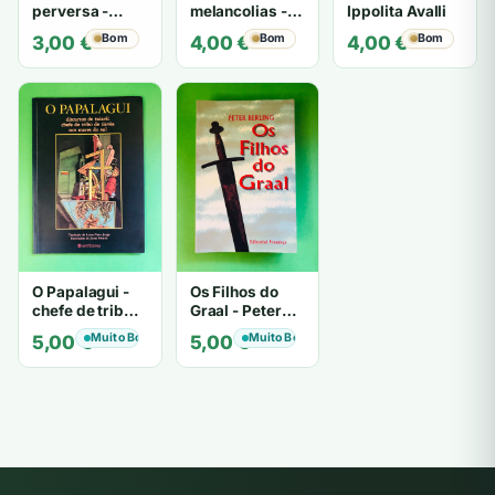
perversa -
melancolias -
Ippolita Avalli
PATRICIA
Paulo
Bom
Bom
Bom
3,00
€
4,00
€
4,00
€
HIGHSMITH
Mantegazza
O Papalagui -
Os Filhos do
chefe de tribo
Graal - Peter
de tiavéa
Berling
Muito Bom
Muito Bom
5,00
€
5,00
€