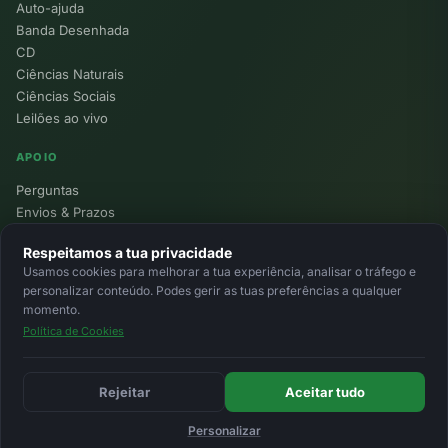
Auto-ajuda
Banda Desenhada
CD
Ciências Naturais
Ciências Sociais
Leilões ao vivo
APOIO
Perguntas
Envios & Prazos
Pontos
Respeitamos a tua privacidade
Devoluções
Usamos cookies para melhorar a tua experiência, analisar o tráfego e
Minha Conta
personalizar conteúdo. Podes gerir as tuas preferências a qualquer
momento.
Política de Cookies
© 2026 Ecolivros. Todos os direitos reservados.
Privacidade
Termos
Cookies
MB
MB Way
Cartão
Rejeitar
Aceitar tudo
Personalizar
Início
Favoritos
Leilões
Carrinho
Entrar