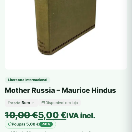
Literatura Internacional
Mother Russia – Maurice Hindus
Bom
Disponível em loja
Estado:
O
O
10,00
€
5,00
€
IVA incl.
preço
preço
Poupas
5,00
€
-50%