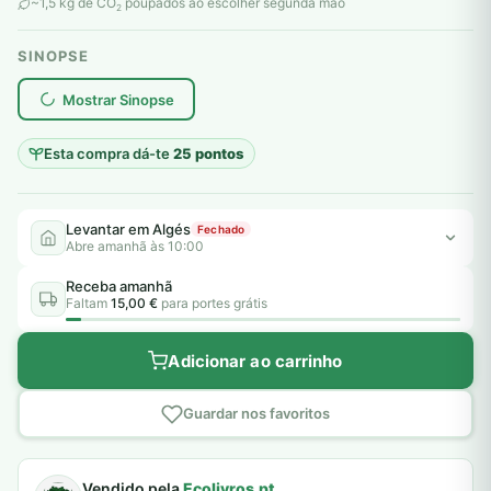
original
atual
~1,5 kg de CO
poupados ao escolher segunda mão
2
era:
é:
SINOPSE
10,00 €.
5,00 €.
plantar árvores reais
Mostrar Sinopse
Esta compra dá-te
25 pontos
Levantar em Algés
Fechado
Abre amanhã às 10:00
Receba amanhã
Faltam
15,00 €
para portes grátis
Adicionar ao carrinho
Guardar nos favoritos
Vendido pela
Ecolivros.pt