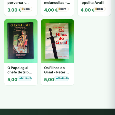
perversa -
melancolias -
Ippolita Avalli
PATRICIA
Paulo
Bom
Bom
Bom
3,00
€
4,00
€
4,00
€
HIGHSMITH
Mantegazza
O Papalagui -
Os Filhos do
chefe de tribo
Graal - Peter
de tiavéa
Berling
Muito Bom
Muito Bom
5,00
€
5,00
€