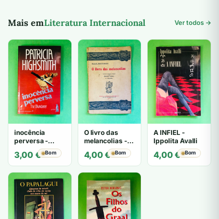
Mais em
Literatura Internacional
Ver todos →
inocência
O livro das
A INFIEL -
perversa -
melancolias -
Ippolita Avalli
PATRICIA
Paulo
Bom
Bom
Bom
3,00
€
4,00
€
4,00
€
HIGHSMITH
Mantegazza