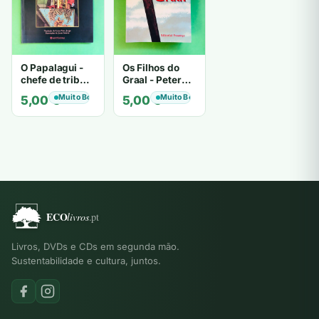
O Papalagui -
Os Filhos do
chefe de tribo
Graal - Peter
de tiavéa
Berling
Muito Bom
Muito Bom
5,00
€
5,00
€
Livros, DVDs e CDs em segunda mão.
Sustentabilidade e cultura, juntos.