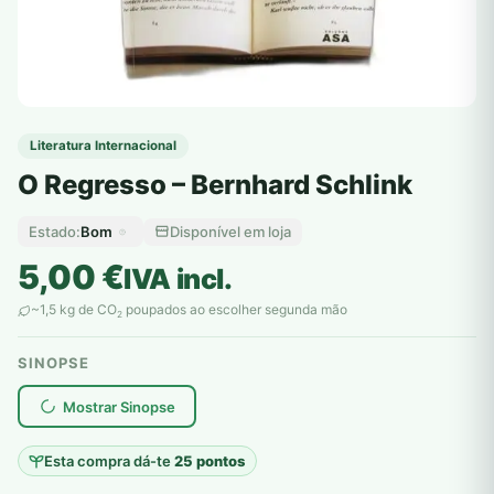
Literatura Internacional
O Regresso – Bernhard Schlink
Bom
Disponível em loja
Estado:
5,00
€
IVA incl.
~1,5 kg de CO
poupados ao escolher segunda mão
2
SINOPSE
plantar árvores reais
Mostrar Sinopse
Esta compra dá-te
25 pontos