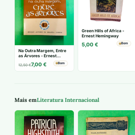
Green Hills of Africa -
Ernest Hemingway
Bom
5,00
€
Na Outra Margem, Entre
as Árvores - Ernest
Hemingway
O
O
Bom
7,00
€
12,50
€
preço
preço
original
atual
era:
é:
12,50 €.
7,00 €.
Mais em
Literatura Internacional