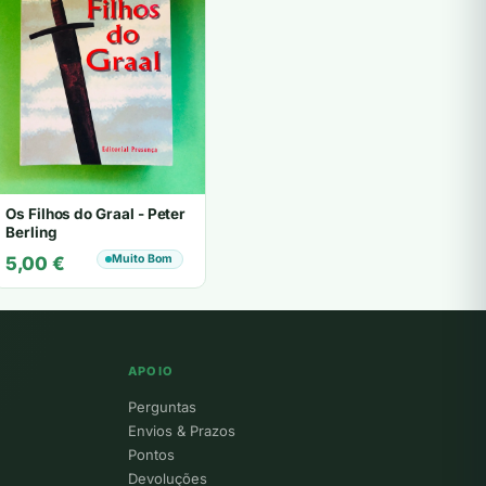
Os Filhos do Graal - Peter
Berling
Muito Bom
5,00
€
APOIO
Perguntas
Envios & Prazos
Pontos
Devoluções