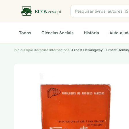
Todos
Ciências Sociais
História
Auto-ajud
Início
›
Loja
›
Literatura Internacional
›
Ernest Hemingway – Ernest Hemi