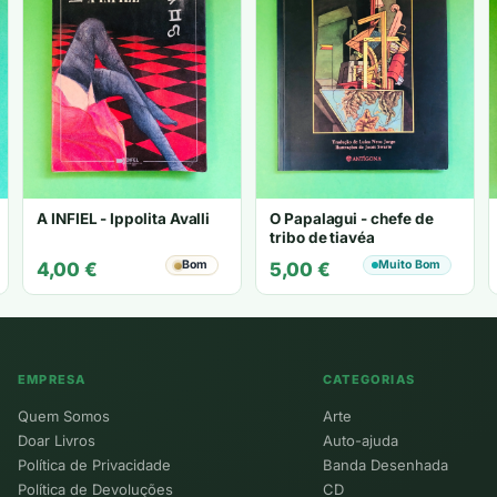
A INFIEL - Ippolita Avalli
O Papalagui - chefe de
tribo de tiavéa
Bom
Muito Bom
4,00
€
5,00
€
EMPRESA
CATEGORIAS
Quem Somos
Arte
Doar Livros
Auto-ajuda
Política de Privacidade
Banda Desenhada
Política de Devoluções
CD