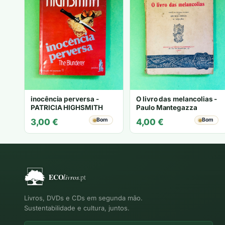
inocência perversa -
O livro das melancolias -
PATRICIA HIGHSMITH
Paulo Mantegazza
Bom
Bom
3,00
€
4,00
€
Livros, DVDs e CDs em segunda mão.
Sustentabilidade e cultura, juntos.