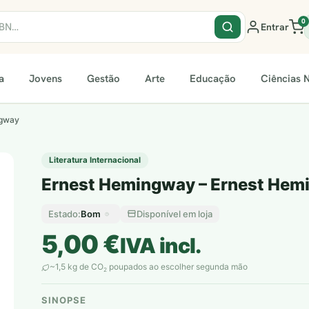
0
Entrar
a
Jovens
Gestão
Arte
Educação
Ciências N
ngway
Literatura Internacional
Ernest Hemingway – Ernest Hem
Bom
Disponível em loja
Estado:
5,00
€
IVA incl.
~1,5 kg de CO
poupados ao escolher segunda mão
2
SINOPSE
plantar árvores reais