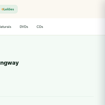
Leilões
aturais
DVDs
CDs
ingway