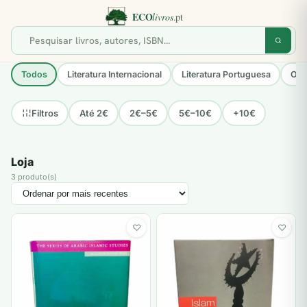
Todos
Literatura Internacional
Literatura Portuguesa
Opo
Até 2€
2€–5€
5€–10€
+10€
Filtros
Loja
3 produto(s)
♡
♡