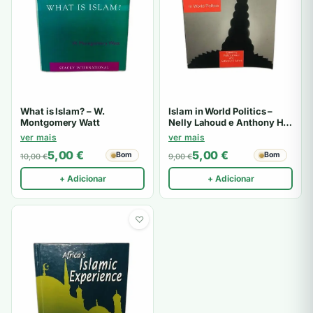
What is Islam? – W.
Islam in World Politics –
Montgomery Watt
Nelly Lahoud e Anthony H.
Johns
ver mais
ver mais
5,00
€
5,00
€
Bom
Bom
10,00
€
9,00
€
+ Adicionar
+ Adicionar
♡