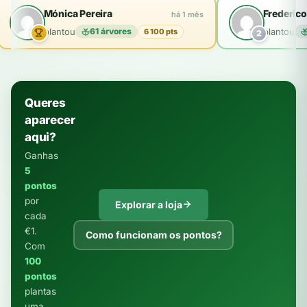
Mónica Pereira
Frederico
há 1 mês
plantou
61 árvores
plantou
6 100 pts
2
Queres
aparecer
aqui?
Ganhas
5
pontos
por
Explorar a loja
cada
€1.
Como funcionam os pontos?
Com
100
pontos
plantas
uma