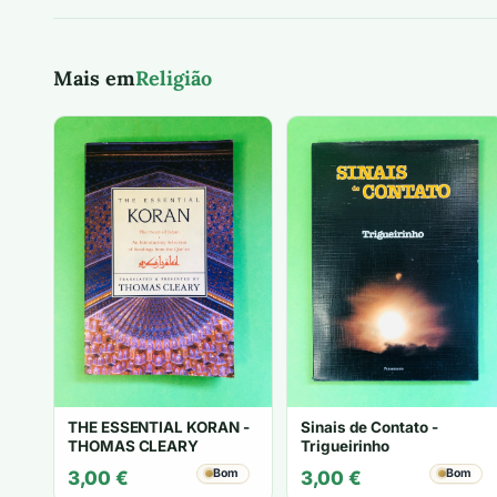
Mais em
Religião
THE ESSENTIAL KORAN -
Sinais de Contato -
THOMAS CLEARY
Trigueirinho
Bom
Bom
3,00
€
3,00
€