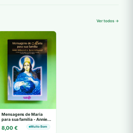
Ver todos →
Mensagens de Maria
para sua família - Annie
Kirkwood & Byron
Muito Bom
8,00
€
Kirkwood