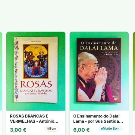
ROSAS BRANCAS E
O Ensinamento do Dalai
VERMELHAS - António
Lama - por Sua Santidade
Barahona
o Dalai Lama
Bom
Muito Bom
3,00
€
6,00
€