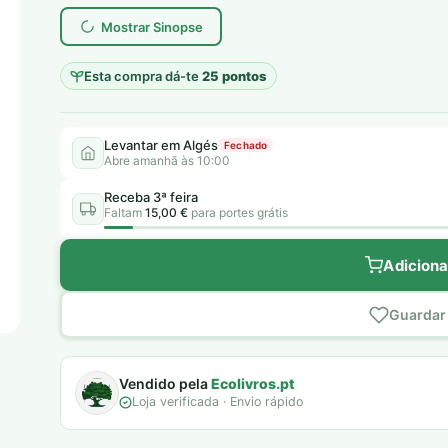
era:
é:
Mostrar Sinopse
10,00 €.
5,00 €.
Esta compra dá-te
25 pontos
Levantar em Algés
Fechado
Abre amanhã às 10:00
Receba 3ª feira
Faltam
15,00 €
para portes grátis
Adiciona
Guardar 
Vendido pela
Ecolivros.pt
Loja verificada · Envio rápido