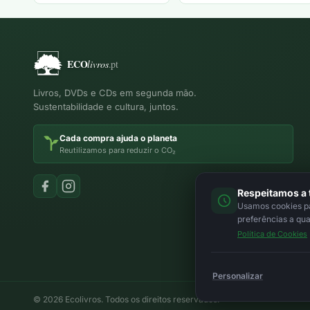
Livros, DVDs e CDs em segunda mão.
Sustentabilidade e cultura, juntos.
Cada compra ajuda o planeta
Reutilizamos para reduzir o CO₂
Respeitamos a 
Usamos cookies par
preferências a qu
Política de Cookies
Personalizar
© 2026 Ecolivros. Todos os direitos reservados.