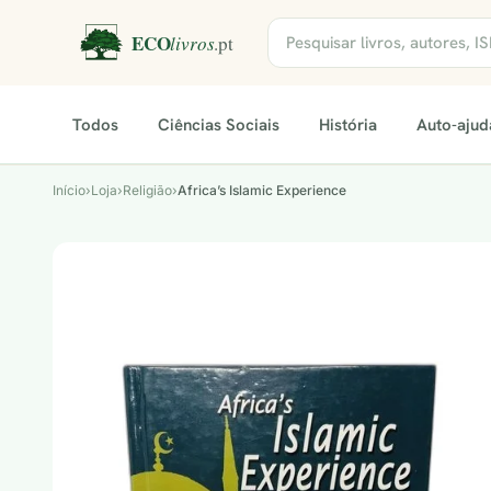
Todos
Ciências Sociais
História
Auto-ajud
Início
›
Loja
›
Religião
›
Africa’s Islamic Experience