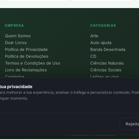
EMPRESA
CATEGORIAS
Quem Somos
Arte
Doar Livros
Auto-ajuda
Política de Privacidade
Banda Desenhada
Política de Devoluções
CD
Termos e Condições de Uso
Ciências Naturais
Livro de Reclamações
Ciências Sociais
Contactos
Leilões ao vivo
Política de Cookies
tua privacidade
a melhorar a tua experiência, analisar o tráfego e personalizar conteúdo. Pode
alquer momento.
Rejeit
Privacidade
Termos
Cookies