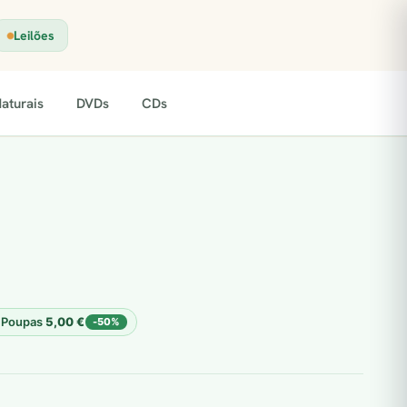
Leilões
aturais
DVDs
CDs
Poupas
5,00
€
-50%