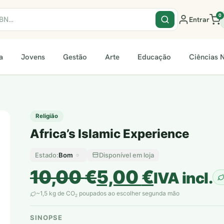
0
Entrar
a
Jovens
Gestão
Arte
Educação
Ciências N
Religião
Africa’s Islamic Experience
Bom
Disponível em loja
Estado:
O
O
10,00
€
5,00
€
IVA incl.
preço
preço
~1,5 kg de CO
poupados ao escolher segunda mão
2
original
atual
SINOPSE
plantar árvores reais