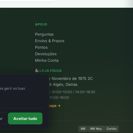
APOIO
Perguntas
Envios & Prazos
Pontos
Devoluções
Minha Conta
LOJA FÍSICA
R. 25 de Novembro de 1975 2C
1495-156 Algés, Oeiras
s gerir as tuas
Seg–Sex: 10:00–13:00 / 14:00–18:30
Sábado: 11:00–16:00
Ver no mapa →
ar
Aceitar tudo
MB
MB Way
Cartão