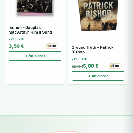
Inchon – Douglas
MacArthur, Kim Il Sung
ver mais
3,50
€
Bom
Ground Truth – Patrick
Bishop
+ Adicionar
ver mais
5,00
€
Bom
12,00
€
+ Adicionar