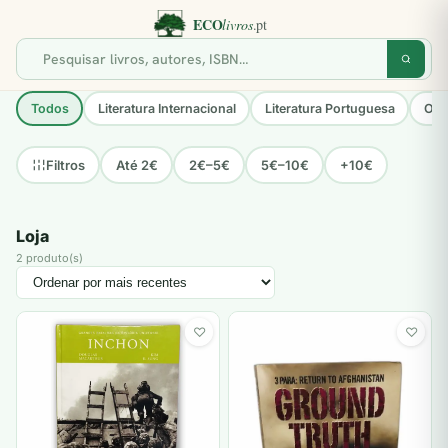
Todos
Literatura Internacional
Literatura Portuguesa
Opo
Até 2€
2€–5€
5€–10€
+10€
Filtros
Loja
2 produto(s)
♡
♡