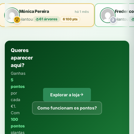
Mónica Pereira
Frederico
há 1 mês
plantou
61 árvores
plantou
6 100 pts
2
Queres
aparecer
aqui?
Ganhas
5
pontos
por
Explorar a loja
cada
€1.
Como funcionam os pontos?
Com
100
pontos
plantas