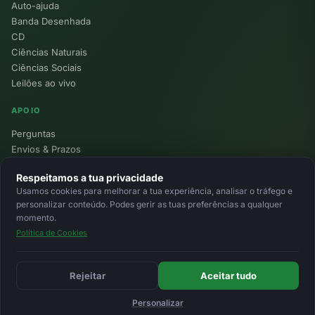
Auto-ajuda
Banda Desenhada
CD
Ciências Naturais
Ciências Sociais
Leilões ao vivo
APOIO
Perguntas
Envios & Prazos
Pontos
Respeitamos a tua privacidade
Devoluções
Usamos cookies para melhorar a tua experiência, analisar o tráfego e
Minha Conta
personalizar conteúdo. Podes gerir as tuas preferências a qualquer
momento.
Política de Cookies
© 2026 Ecolivros. Todos os direitos reservados.
Privacidade
Termos
Cookies
MB
MB Way
Cartão
Rejeitar
Aceitar tudo
Personalizar
Início
Favoritos
Leilões
Carrinho
Entrar