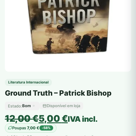
Literatura Internacional
Ground Truth – Patrick Bishop
Bom
Disponível em loja
Estado:
O
O
12,00
€
5,00
€
IVA incl.
preço
preço
Poupas
7,00
€
-58%