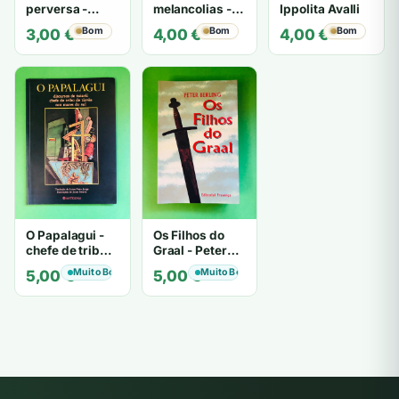
perversa -
melancolias -
Ippolita Avalli
PATRICIA
Paulo
Bom
Bom
Bom
3,00
€
4,00
€
4,00
€
HIGHSMITH
Mantegazza
O Papalagui -
Os Filhos do
chefe de tribo
Graal - Peter
de tiavéa
Berling
Muito Bom
Muito Bom
5,00
€
5,00
€