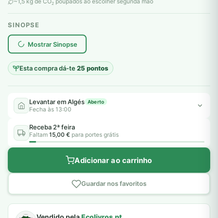
original
atual
~1,5 kg de CO
poupados ao escolher segunda mão
2
era:
é:
SINOPSE
12,00 €.
5,00 €.
plantar árvores reais
Mostrar Sinopse
Esta compra dá-te
25 pontos
Levantar em Algés
Aberto
Fecha às 13:00
Receba 2ª feira
Faltam
15,00 €
para portes grátis
Adicionar ao carrinho
Guardar nos favoritos
Vendido pela
Ecolivros.pt