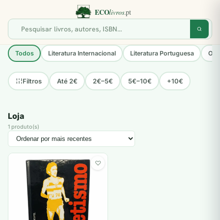
Todos
Literatura Internacional
Literatura Portuguesa
Opo
Até 2€
2€–5€
5€–10€
+10€
Filtros
Loja
1 produto(s)
♡