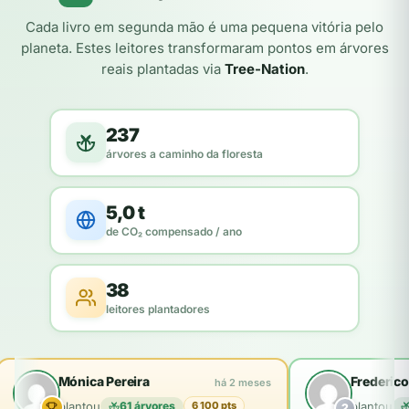
Cada livro em segunda mão é uma pequena vitória pelo
planeta. Estes leitores transformaram pontos em árvores
reais plantadas via
Tree-Nation
.
237
árvores a caminho da floresta
5,0 t
de CO₂ compensado / ano
38
leitores plantadores
Mónica Pereira
Frederico
há 2 meses
plantou
61 árvores
plantou
6 100 pts
2