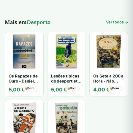
Mais em
Desporto
Ver todos →
Os Rapazes de
Lesões típicas
Os Sete a 200 à
Ouro - Daniel
do desportista
Hora - Não
James Brown
- Leandro
especificado
Bom
Bom
Bom
5,00
€
5,00
€
4,00
€
Massada