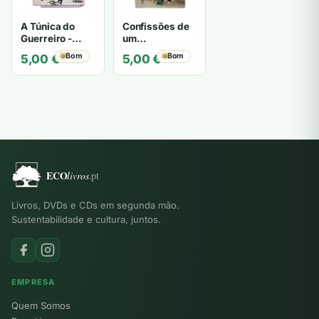
A Túnica do
Confissões de
Guerreiro -
um
Roland
Sportinguista -
Bom
Bom
5,00
€
5,00
€
Habersetzer
Eduardo
Barroso
Livros, DVDs e CDs em segunda mão.
Sustentabilidade e cultura, juntos.
EMPRESA
Quem Somos