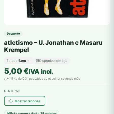
Desporto
atletismo – U. Jonathan e Masaru
Krempel
Bom
Disponível em loja
Estado:
5,00
€
IVA incl.
~1,5 kg de CO
poupados ao escolher segunda mão
2
SINOPSE
plantar árvores reais
Mostrar Sinopse
Esta compra dá-te
25 pontos