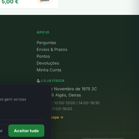
Bom
5,00
€
APOIO
Perguntas
Envios & Prazos
Pontos
Devoluções
Minha Conta
LOJA FÍSICA
R. 25 de Novembro de 1975 2C
1495-156 Algés, Oeiras
s gerir as tuas
Seg–Sex: 10:00–13:00 / 14:00–18:30
Sábado: 11:00–16:00
Ver no mapa →
ar
Aceitar tudo