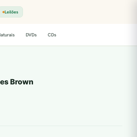
Leilões
aturais
DVDs
CDs
mes Brown