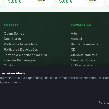
Bom
Bom
5,00
€
5,00
€
EMPRESA
CATEGORIAS
Quem Somos
Arte
Doar Livros
Auto-ajuda
Política de Privacidade
Banda Desenhada
Política de Devoluções
CD
Termos e Condições de Uso
Ciências Naturais
Livro de Reclamações
Ciências Sociais
Contactos
Leilões ao vivo
Política de Cookies
tua privacidade
a melhorar a tua experiência, analisar o tráfego e personalizar conteúdo. Pode
alquer momento.
Rejeit