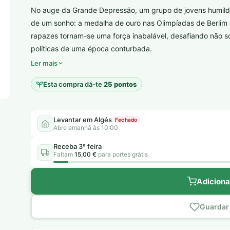
No auge da Grande Depressão, um grupo de jovens humilde
de um sonho: a medalha de ouro nas Olimpíadas de Berlim 
rapazes tornam-se uma força inabalável, desafiando não 
plantar árvores reais
políticas de uma época conturbada.
Ler mais
Esta compra dá-te
25 pontos
Levantar em Algés
Fechado
Abre amanhã às 10:00
Receba 3ª feira
Faltam
15,00 €
para portes grátis
Adiciona
Guardar 