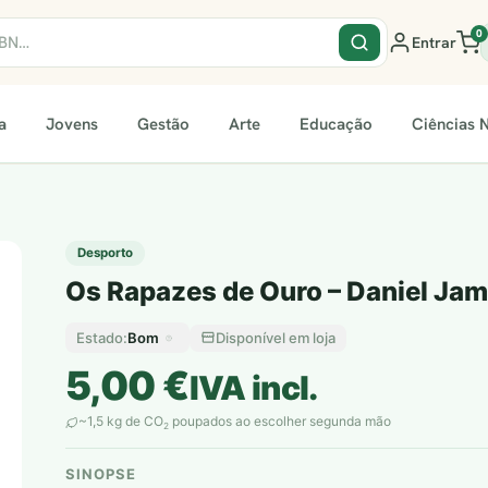
0
Entrar
a
Jovens
Gestão
Arte
Educação
Ciências N
Desporto
Os Rapazes de Ouro – Daniel Ja
Bom
Disponível em loja
Estado:
5,00
€
IVA incl.
~1,5 kg de CO
poupados ao escolher segunda mão
2
SINOPSE