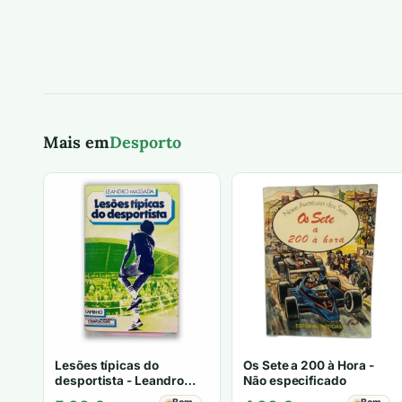
Mais em
Desporto
Lesões típicas do
Os Sete a 200 à Hora -
desportista - Leandro
Não especificado
Massada