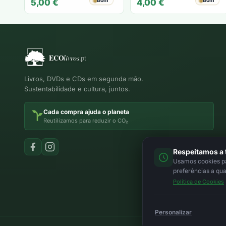
Bom
Bom
5,00
€
4,00
€
Livros, DVDs e CDs em segunda mão.
Sustentabilidade e cultura, juntos.
Cada compra ajuda o planeta
Reutilizamos para reduzir o CO₂
Respeitamos a 
Usamos cookies par
preferências a qu
Política de Cookies
Personalizar