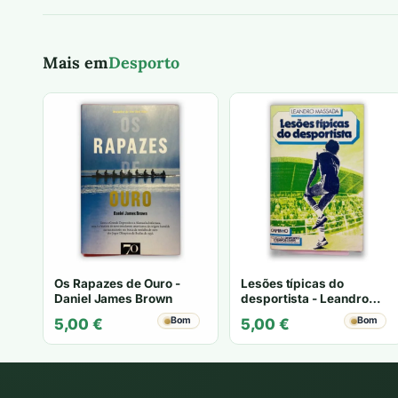
Mais em
Desporto
Os Rapazes de Ouro -
Lesões típicas do
Daniel James Brown
desportista - Leandro
Massada
Bom
Bom
5,00
€
5,00
€