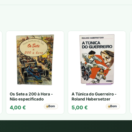
Os Sete a 200 à Hora -
A Túnica do Guerreiro -
Não especificado
Roland Habersetzer
Bom
Bom
4,00
€
5,00
€