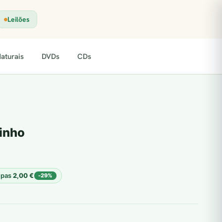
Leilões
aturais
DVDs
CDs
rinho
upas
2,00
€
-29%