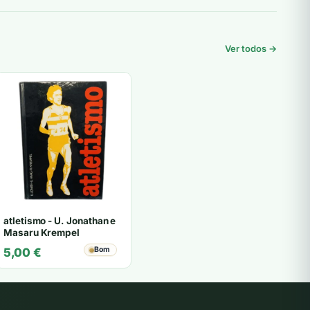
Ver todos →
atletismo - U. Jonathan e
Masaru Krempel
Bom
5,00
€