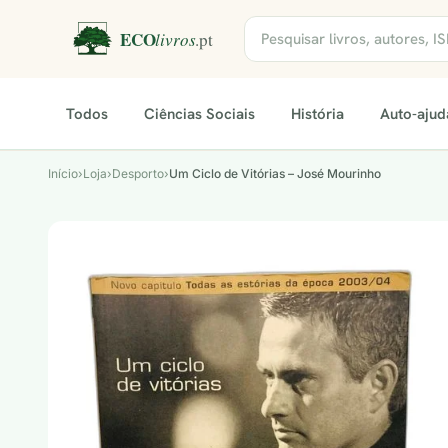
Todos
Ciências Sociais
História
Auto-ajud
Início
›
Loja
›
Desporto
›
Um Ciclo de Vitórias – José Mourinho