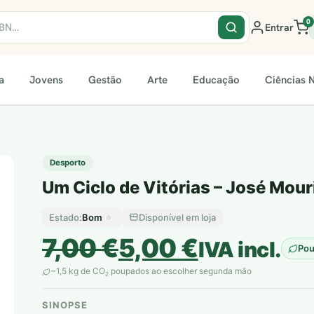
0
Entrar
a
Jovens
Gestão
Arte
Educação
Ciências N
Desporto
Um Ciclo de Vitórias – José Mou
Bom
Disponível em loja
Estado:
O
O
7,00
€
5,00
€
IVA incl.
Po
preço
preço
~1,5 kg de CO
poupados ao escolher segunda mão
2
original
atual
SINOPSE
plantar árvores reais