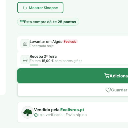
era:
é:
Mostrar Sinopse
7,00 €.
5,00 €.
Esta compra dá-te
25 pontos
Levantar em Algés
Fechado
Encerrado hoje
Receba 3ª feira
Faltam
15,00 €
para portes grátis
Adiciona
Guardar 
Vendido pela
Ecolivros.pt
Loja verificada · Envio rápido