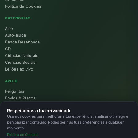
Política de Cookies
CATEGORIAS
Arte
Auto-ajuda
Banda Desenhada
CD
Ciências Naturais
Ciências Sociais
Leilões ao vivo
APOIO
Perguntas
Envios & Prazos
Pontos
Respeitamos a tua privacidade
Devoluções
Usamos cookies para melhorar a tua experiência, analisar o tráfego e
Minha Conta
personalizar conteúdo. Podes gerir as tuas preferências a qualquer
momento.
Política de Cookies
© 2026 Ecolivros. Todos os direitos reservados.