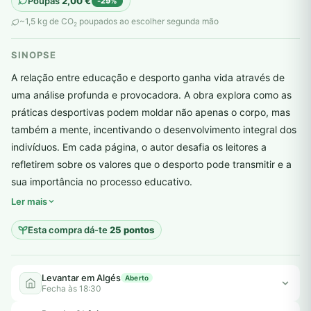
Poupas
2,00
€
-29%
original
atual
~1,5 kg de CO
poupados ao escolher segunda mão
2
era:
é:
SINOPSE
7,00 €.
5,00 €.
A relação entre educação e desporto ganha vida através de
uma análise profunda e provocadora. A obra explora como as
práticas desportivas podem moldar não apenas o corpo, mas
também a mente, incentivando o desenvolvimento integral dos
indivíduos. Em cada página, o autor desafia os leitores a
refletirem sobre os valores que o desporto pode transmitir e a
plantar árvores reais
sua importância no processo educativo.
Ler mais
Esta compra dá-te
25 pontos
Levantar em Algés
Aberto
Fecha às 18:30