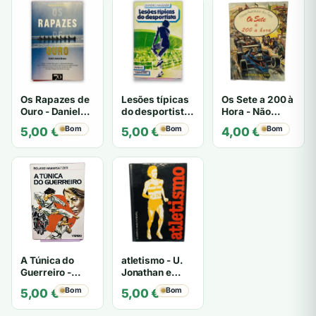
Os Rapazes de
Lesões típicas
Os Sete a 200 à
Ouro - Daniel
do desportista
Hora - Não
James Brown
- Leandro
especificado
Bom
Bom
Bom
5,00
€
5,00
€
4,00
€
Massada
A Túnica do
atletismo - U.
Guerreiro -
Jonathan e
Roland
Masaru
Bom
Bom
5,00
€
5,00
€
Habersetzer
Krempel