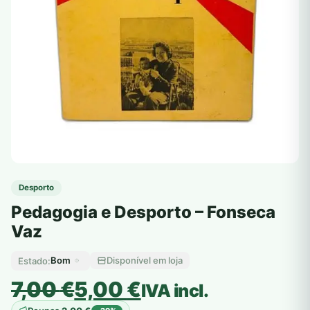
Desporto
Pedagogia e Desporto – Fonseca
Vaz
Bom
Disponível em loja
Estado:
O
O
7,00
€
5,00
€
IVA incl.
preço
preço