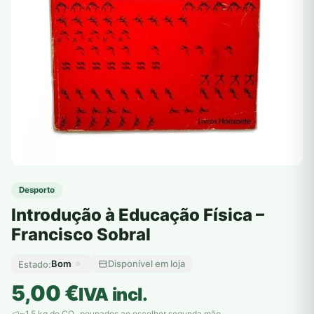
Desporto
Introdução à Educação Física –
Francisco Sobral
Bom
Disponível em loja
Estado:
5,00
€
IVA incl.
~1,5 kg de CO
poupados ao escolher segunda mão