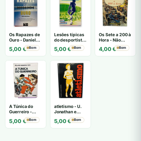
Os Rapazes de
Lesões típicas
Os Sete a 200 à
Ouro - Daniel
do desportista
Hora - Não
James Brown
- Leandro
especificado
Bom
Bom
Bom
5,00
€
5,00
€
4,00
€
Massada
A Túnica do
atletismo - U.
Guerreiro -
Jonathan e
Roland
Masaru
Bom
Bom
5,00
€
5,00
€
Habersetzer
Krempel