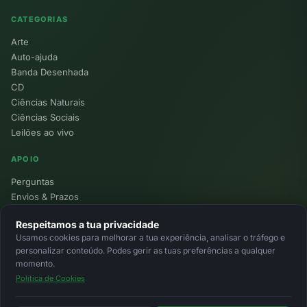
CATEGORIAS
Arte
Auto-ajuda
Banda Desenhada
CD
Ciências Naturais
Ciências Sociais
Leilões ao vivo
APOIO
Perguntas
Envios & Prazos
Pontos
Respeitamos a tua privacidade
Devoluções
Usamos cookies para melhorar a tua experiência, analisar o tráfego e
Minha Conta
personalizar conteúdo. Podes gerir as tuas preferências a qualquer
momento.
Política de Cookies
© 2026 Ecolivros. Todos os direitos reservados.
Privacidade
Termos
Cookies
MB
MB Way
Cartão