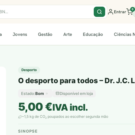
0
Entrar
a
Jovens
Gestão
Arte
Educação
Ciências N
Desporto
O desporto para todos – Dr. J.C. 
Bom
Disponível em loja
Estado:
5,00
€
IVA incl.
~1,5 kg de CO
poupados ao escolher segunda mão
2
SINOPSE
plantar árvores reais