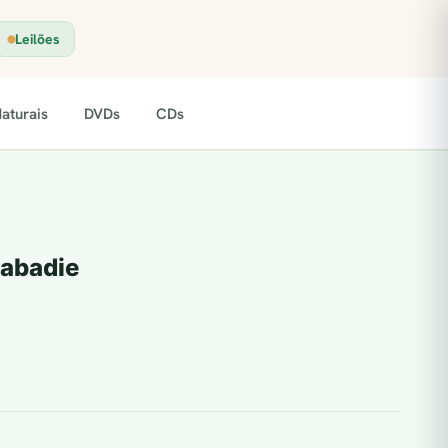
Leilões
aturais
DVDs
CDs
Labadie