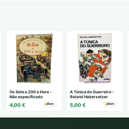
Os Sete a 200 à Hora -
A Túnica do Guerreiro -
Não especificado
Roland Habersetzer
Bom
Bom
4,00
€
5,00
€