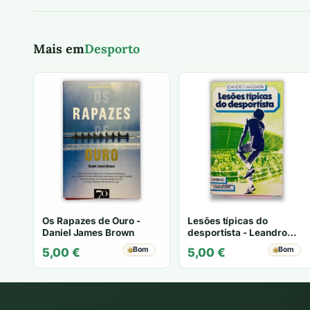
Mais em
Desporto
Os Rapazes de Ouro -
Lesões típicas do
Daniel James Brown
desportista - Leandro
Massada
Bom
Bom
5,00
€
5,00
€