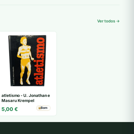
Ver todos →
atletismo - U. Jonathan e
Masaru Krempel
Bom
5,00
€