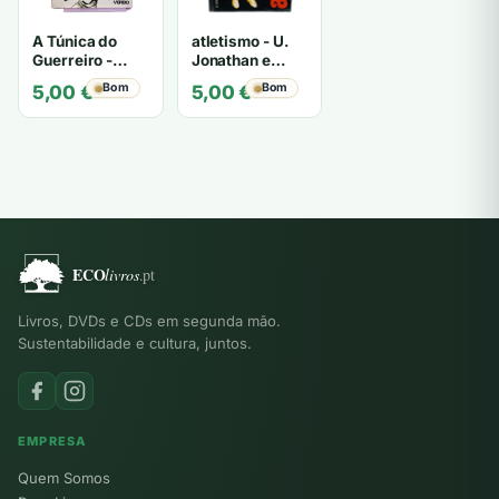
A Túnica do
atletismo - U.
Guerreiro -
Jonathan e
Roland
Masaru
Bom
Bom
5,00
€
5,00
€
Habersetzer
Krempel
Livros, DVDs e CDs em segunda mão.
Sustentabilidade e cultura, juntos.
EMPRESA
Quem Somos