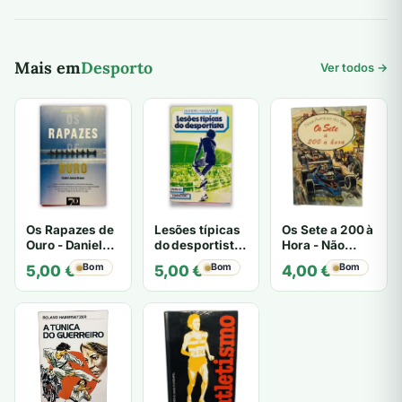
Mais em
Desporto
Ver todos →
Os Rapazes de
Lesões típicas
Os Sete a 200 à
Ouro - Daniel
do desportista
Hora - Não
James Brown
- Leandro
especificado
Bom
Bom
Bom
5,00
€
5,00
€
4,00
€
Massada