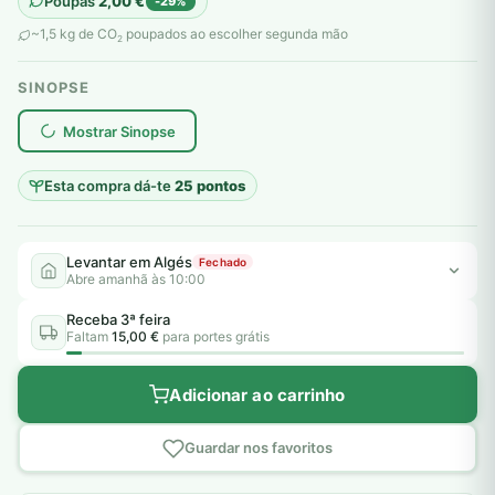
Poupas
2,00
€
-29%
original
atual
~1,5 kg de CO
poupados ao escolher segunda mão
2
era:
é:
SINOPSE
7,00 €.
5,00 €.
plantar árvores reais
Mostrar Sinopse
Esta compra dá-te
25 pontos
Levantar em Algés
Fechado
Abre amanhã às 10:00
Receba 3ª feira
Faltam
15,00 €
para portes grátis
Adicionar ao carrinho
Guardar nos favoritos