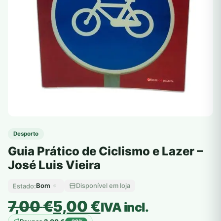
Desporto
Guia Prático de Ciclismo e Lazer –
José Luis Vieira
Bom
Disponível em loja
Estado:
O
O
7,00
€
5,00
€
IVA incl.
preço
preço