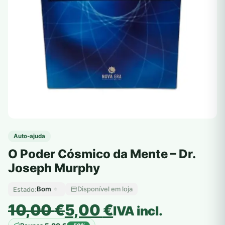
Auto-ajuda
O Poder Cósmico da Mente – Dr.
Joseph Murphy
Bom
Disponível em loja
Estado:
O
O
10,00
€
5,00
€
IVA incl.
preço
preço