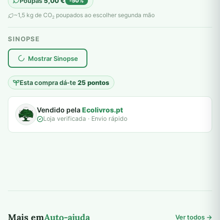
Poupas
5,00
€
-50%
original
atual
~1,5 kg de CO
poupados ao escolher segunda mão
2
era:
é:
SINOPSE
10,00 €.
5,00 €.
plantar árvores reais
Mostrar Sinopse
Esta compra dá-te
25 pontos
Vendido pela
Ecolivros.pt
Loja verificada · Envio rápido
Mais em
Auto-ajuda
Ver todos →