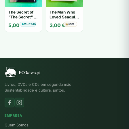
The Secret of
The Man Who
"The Secret" O
Loved Seagulls
Segredo de "O
- OSHO
Muito Bom
Bom
5,00
€
3,00
€
Segredo" -
Karen Kelly
Livros, DVDs e CDs em segunda mão.
Sustentabilidade e cultura, juntos.
EMPRESA
Quem Somos