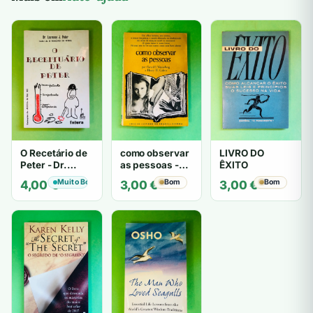
O Recetário de
como observar
LIVRO DO
Peter - Dr.
as pessoas -
ÊXITO
Laurence J.
Gerard I.
Muito Bom
Bom
Bom
4,00
€
3,00
€
3,00
€
Peter
Nierenberg e
Henry H. Calero