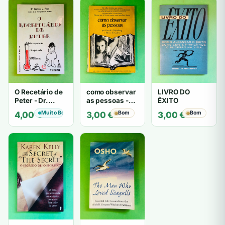
O Recetário de
como observar
LIVRO DO
Peter - Dr.
as pessoas -
ÊXITO
Laurence J.
Gerard I.
Muito Bom
Bom
Bom
4,00
€
3,00
€
3,00
€
Peter
Nierenberg e
Henry H. Calero