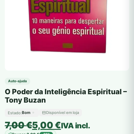
Auto-ajuda
O Poder da Inteligência Espiritual –
Tony Buzan
Bom
Disponível em loja
Estado:
O
O
7,00
€
5,00
€
IVA incl.
preço
preço