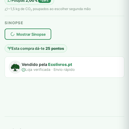
Poupas
2,00
€
-29%
original
atual
~1,5 kg de CO
poupados ao escolher segunda mão
2
era:
é:
SINOPSE
7,00 €.
5,00 €.
plantar árvores reais
Mostrar Sinopse
Esta compra dá-te
25 pontos
Vendido pela
Ecolivros.pt
Loja verificada · Envio rápido