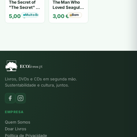
The Secret of
The Man Who
"The Secret" O
Loved Seagulls
Segredo de "O
- OSHO
Muito Bom
Bom
5,00
€
3,00
€
Segredo" -
Karen Kelly
Livros, DVDs e CDs em segunda mão.
Sustentabilidade e cultura, juntos.
EMPRESA
Quem Somos
Doar Livros
Política de Privacidade