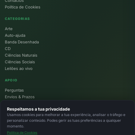
Contactos
Política de Cookies
CATEGORIAS
Arte
Auto-ajuda
Banda Desenhada
CD
Ciências Naturais
Ciências Sociais
Leilões ao vivo
APOIO
Perguntas
Envios & Prazos
Pontos
Respeitamos a tua privacidade
Devoluções
Usamos cookies para melhorar a tua experiência, analisar o tráfego e
Minha Conta
personalizar conteúdo. Podes gerir as tuas preferências a qualquer
momento.
Política de Cookies
© 2026 Ecolivros. Todos os direitos reservados.