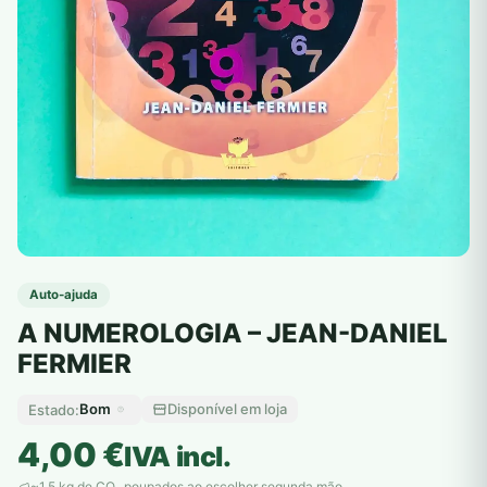
Auto-ajuda
A NUMEROLOGIA – JEAN-DANIEL
FERMIER
Bom
Disponível em loja
Estado:
4,00
€
IVA incl.
~1,5 kg de CO
poupados ao escolher segunda mão