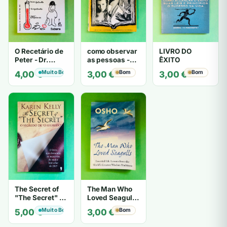
O Recetário de
como observar
LIVRO DO
Peter - Dr.
as pessoas -
ÊXITO
Laurence J.
Gerard I.
Muito Bom
Bom
Bom
4,00
€
3,00
€
3,00
€
Peter
Nierenberg e
Henry H. Calero
The Secret of
The Man Who
"The Secret" O
Loved Seagulls
Segredo de "O
- OSHO
Muito Bom
Bom
5,00
€
3,00
€
Segredo" -
Karen Kelly