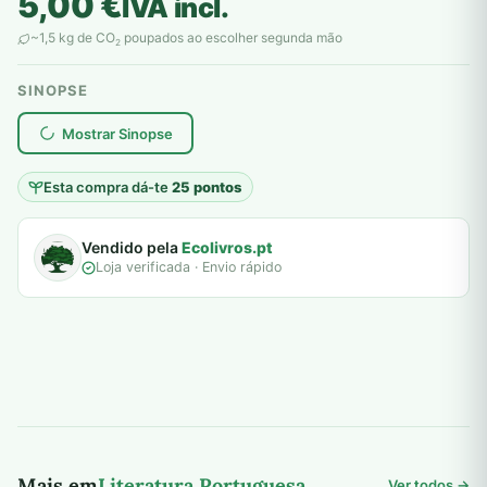
5,00
€
IVA incl.
~1,5 kg de CO
poupados ao escolher segunda mão
2
SINOPSE
plantar árvores reais
Mostrar Sinopse
Esta compra dá-te
25 pontos
Vendido pela
Ecolivros.pt
Loja verificada · Envio rápido
Mais em
Literatura Portuguesa
Ver todos →