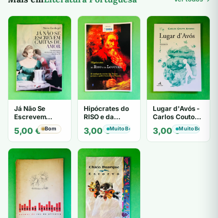
Já Não Se
Hipócrates do
Lugar d'Avós -
Escrevem
RISO e da
Carlos Couto
Cartas de Amor
LOUCURA
Amaral
Bom
Muito Bom
Muito Bom
5,00
€
3,00
€
3,00
€
- Mário
Zambujal