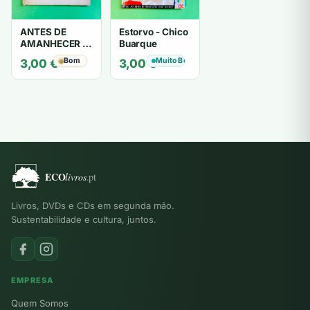
ANTES DE
Estorvo - Chico
AMANHECER -
Buarque
ruy de oliveira
Bom
Muito Bom
3,00
€
3,00
€
Livros, DVDs e CDs em segunda mão.
Sustentabilidade e cultura, juntos.
EMPRESA
Quem Somos