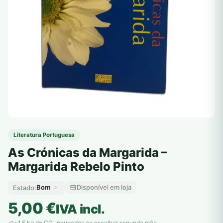
Literatura Portuguesa
As Crónicas da Margarida –
Margarida Rebelo Pinto
Bom
Disponível em loja
Estado:
5,00
€
IVA incl.
~1,5 kg de CO
poupados ao escolher segunda mão