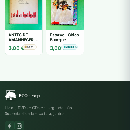
ANTES DE
Estorvo - Chico
AMANHECER -
Buarque
ruy de oliveira
Bom
Muito Bom
3,00
€
3,00
€
Livros, DVDs e CDs em segunda mão.
Sustentabilidade e cultura, juntos.