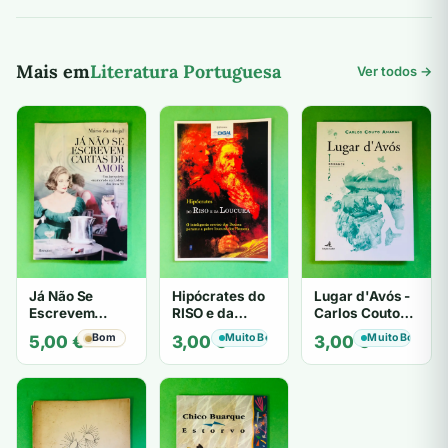
7,00 €.
5,00 €.
7,00 €.
5,00 €.
Mais em
Literatura Portuguesa
Ver todos →
Já Não Se
Hipócrates do
Lugar d'Avós -
Escrevem
RISO e da
Carlos Couto
Cartas de Amor
LOUCURA
Amaral
Bom
Muito Bom
Muito Bom
5,00
€
3,00
€
3,00
€
- Mário
Zambujal