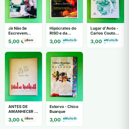
Já Não Se
Hipócrates do
Lugar d'Avós -
Escrevem
RISO e da
Carlos Couto
Cartas de Amor
LOUCURA
Amaral
Bom
Muito Bom
Muito Bom
5,00
€
3,00
€
3,00
€
- Mário
Zambujal
ANTES DE
Estorvo - Chico
AMANHECER -
Buarque
ruy de oliveira
Bom
Muito Bom
3,00
€
3,00
€