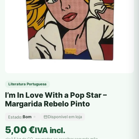
Literatura Portuguesa
I’m In Love With a Pop Star –
Margarida Rebelo Pinto
Bom
Disponível em loja
Estado:
5,00
€
IVA incl.
~1,5 kg de CO
poupados ao escolher segunda mão