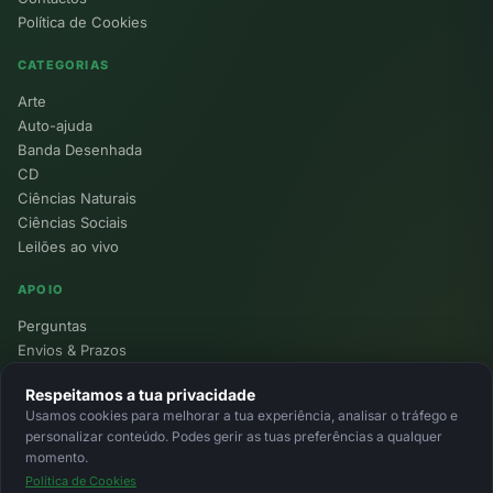
Política de Cookies
CATEGORIAS
Arte
Auto-ajuda
Banda Desenhada
CD
Ciências Naturais
Ciências Sociais
Leilões ao vivo
APOIO
Perguntas
Envios & Prazos
Pontos
Respeitamos a tua privacidade
Devoluções
Usamos cookies para melhorar a tua experiência, analisar o tráfego e
Minha Conta
personalizar conteúdo. Podes gerir as tuas preferências a qualquer
momento.
Política de Cookies
© 2026 Ecolivros. Todos os direitos reservados.