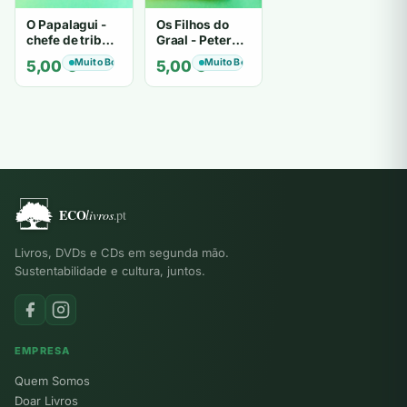
O Papalagui -
Os Filhos do
chefe de tribo
Graal - Peter
de tiavéa
Berling
Muito Bom
Muito Bom
5,00
€
5,00
€
Livros, DVDs e CDs em segunda mão.
Sustentabilidade e cultura, juntos.
EMPRESA
Quem Somos
Doar Livros