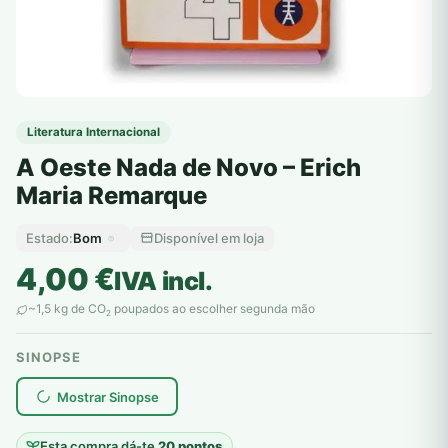
Literatura Internacional
A Oeste Nada de Novo – Erich
Maria Remarque
Bom
Disponível em loja
Estado:
4,00
€
IVA incl.
~1,5 kg de CO
poupados ao escolher segunda mão
2
SINOPSE
plantar árvores reais
Mostrar Sinopse
Esta compra dá-te
20 pontos