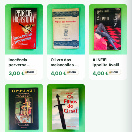
inocência
O livro das
A INFIEL -
perversa -
melancolias -
Ippolita Avalli
PATRICIA
Paulo
Bom
Bom
Bom
3,00
€
4,00
€
4,00
€
HIGHSMITH
Mantegazza