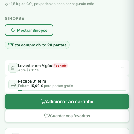
~1,5 kg de CO
poupados ao escolher segunda mão
2
SINOPSE
plantar árvores reais
Mostrar Sinopse
Esta compra dá-te
20 pontos
Levantar em Algés
Fechado
Abre às 11:00
Receba 3ª feira
Faltam
15,00 €
para portes grátis
Adicionar ao carrinho
Guardar nos favoritos