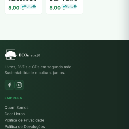
de tiavéa
Berling
Muito Bom
Muito Bom
5,00
€
5,00
€
Livros, DVDs e CDs em segunda mão.
Sustentabilidade e cultura, juntos.
EMPRESA
Quem Somos
Doar Livros
Política de Privacidade
Política de Devoluções