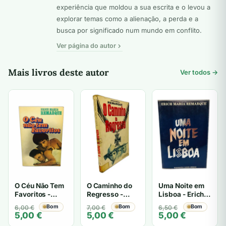
experiência que moldou a sua escrita e o levou a
explorar temas como a alienação, a perda e a
busca por significado num mundo em conflito.
Ver página do autor
Mais livros deste autor
Ver todos →
O Caminho do
Uma Noite em
O Céu Não Tem
Regresso -
Lisboa - Erich
Favoritos -
Erich Maria
Maria
Erich Maria
O
O
Bom
O
O
Bom
O
O
Bom
7,00
€
6,50
€
6,00
€
Remarque
Remarque
Remarque
5,00
€
5,00
€
5,00
€
preço
preço
preço
preço
preço
preço