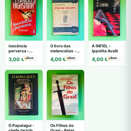
inocência
O livro das
A INFIEL -
perversa -
melancolias -
Ippolita Avalli
PATRICIA
Paulo
Bom
Bom
Bom
3,00
€
4,00
€
4,00
€
HIGHSMITH
Mantegazza
O Papalagui -
Os Filhos do
chefe de tribo
Graal - Peter