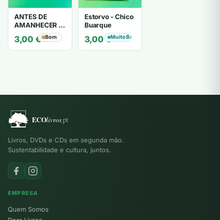
ANTES DE
Estorvo - Chico
AMANHECER -
Buarque
ruy de oliveira
Bom
Muito Bom
3,00
€
3,00
€
Livros, DVDs e CDs em segunda mão.
Sustentabilidade e cultura, juntos.
EMPRESA
Quem Somos
Doar Livros