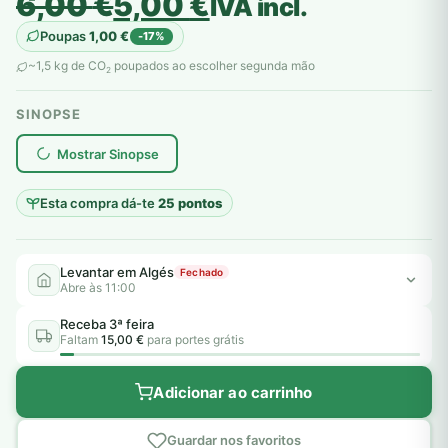
O
O
6,00
€
5,00
€
IVA incl.
preço
preço
Poupas
1,00
€
-17%
original
atual
~1,5 kg de CO
poupados ao escolher segunda mão
2
era:
é:
SINOPSE
6,00 €.
5,00 €.
plantar árvores reais
Mostrar Sinopse
Esta compra dá-te
25 pontos
Levantar em Algés
Fechado
Abre às 11:00
Receba 3ª feira
Faltam
15,00 €
para portes grátis
Adicionar ao carrinho
Guardar nos favoritos