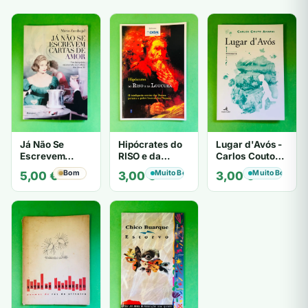
Já Não Se
Hipócrates do
Lugar d'Avós -
Escrevem
RISO e da
Carlos Couto
Cartas de Amor
LOUCURA
Amaral
Bom
Muito Bom
Muito Bom
5,00
€
3,00
€
3,00
€
- Mário
Zambujal