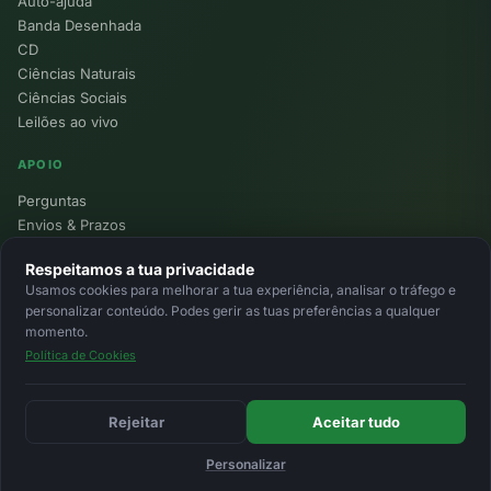
Auto-ajuda
Banda Desenhada
CD
Ciências Naturais
Ciências Sociais
Leilões ao vivo
APOIO
Perguntas
Envios & Prazos
Pontos
Respeitamos a tua privacidade
Devoluções
Usamos cookies para melhorar a tua experiência, analisar o tráfego e
Minha Conta
personalizar conteúdo. Podes gerir as tuas preferências a qualquer
momento.
Política de Cookies
© 2026 Ecolivros. Todos os direitos reservados.
Privacidade
Termos
Cookies
MB
MB Way
Cartão
Rejeitar
Aceitar tudo
Personalizar
Início
Favoritos
Leilões
Carrinho
Entrar