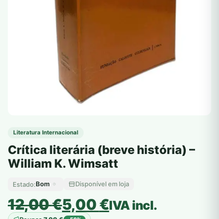
Literatura Internacional
Crítica literária (breve história) –
William K. Wimsatt
Bom
Disponível em loja
Estado:
O
O
12,00
€
5,00
€
IVA incl.
preço
preço