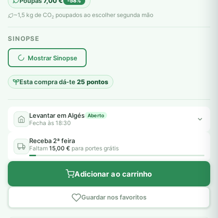
Poupas
7,00
€
-58%
original
atual
~1,5 kg de CO
poupados ao escolher segunda mão
2
era:
é:
SINOPSE
12,00 €.
5,00 €.
plantar árvores reais
Mostrar Sinopse
Esta compra dá-te
25 pontos
Levantar em Algés
Aberto
Fecha às 18:30
Receba 2ª feira
Faltam
15,00 €
para portes grátis
Adicionar ao carrinho
Guardar nos favoritos