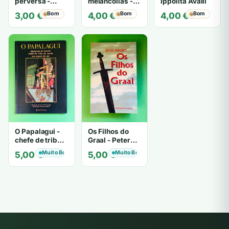
perversa -
melancolias -
Ippolita Avalli
PATRICIA
Paulo
Bom
Bom
Bom
3,00
€
4,00
€
4,00
€
HIGHSMITH
Mantegazza
O Papalagui -
Os Filhos do
chefe de tribo
Graal - Peter
de tiavéa
Berling
Muito Bom
Muito Bom
5,00
€
5,00
€