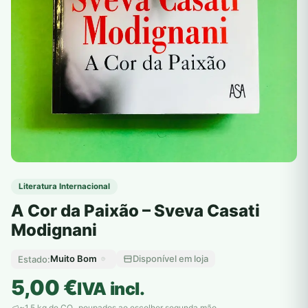
Literatura Internacional
A Cor da Paixão – Sveva Casati
Modignani
Muito Bom
Disponível em loja
Estado:
5,00
€
IVA incl.
~1,5 kg de CO
poupados ao escolher segunda mão