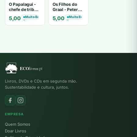
O Papalagui -
Os Filhos do
chefe de tribo
Graal - Peter
de tiavéa
Berling
Muito Bom
Muito Bom
5,00
€
5,00
€
Livros, DVDs e CDs em segunda mão.
Sustentabilidade e cultura, juntos.
EMPRESA
Quem Somos
Doar Livros