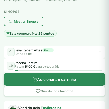
2
SINOPSE
plantar árvores reais
Mostrar Sinopse
Esta compra dá-te
25 pontos
Levantar em Algés
Aberto
Fecha às 18:30
Receba 3ª feira
Faltam
15,00 €
para portes grátis
Adicionar ao carrinho
Guardar nos favoritos
Vendido pela
Ecolivros.pt