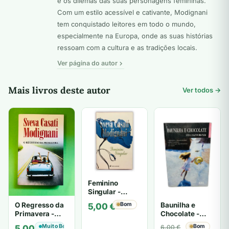
e os dilemas das suas personagens femininas.
Com um estilo acessível e cativante, Modignani
tem conquistado leitores em todo o mundo,
especialmente na Europa, onde as suas histórias
ressoam com a cultura e as tradições locais.
Ver página do autor
Mais livros deste autor
Ver todos →
Feminino
Singular -
Sveva Casati
Baunilha e
O Regresso da
Bom
5,00
€
Modignani
Chocolate -
Primavera -
Sveva Casati
Sveva Casati
O
O
Bom
Muito Bom
6,00
€
5,00
€