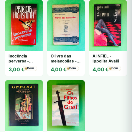
inocência
O livro das
A INFIEL -
perversa -
melancolias -
Ippolita Avalli
PATRICIA
Paulo
Bom
Bom
Bom
3,00
€
4,00
€
4,00
€
HIGHSMITH
Mantegazza