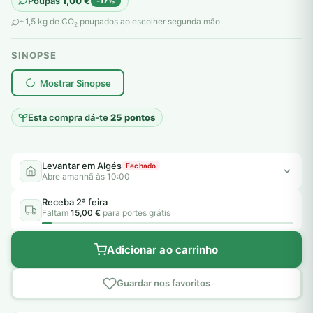
Poupas
1,00
€
-17%
original
atual
~1,5 kg de CO
poupados ao escolher segunda mão
2
era:
é:
SINOPSE
6,00 €.
5,00 €.
plantar árvores reais
Mostrar Sinopse
Esta compra dá-te
25 pontos
Levantar em Algés
Fechado
Abre amanhã às 10:00
Receba 2ª feira
Faltam
15,00 €
para portes grátis
Adicionar ao carrinho
Guardar nos favoritos