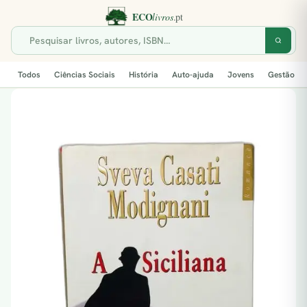
Todos
Ciências Sociais
História
Auto-ajuda
Jovens
Gestão