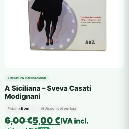
Literatura Internacional
A Siciliana – Sveva Casati
Modignani
Bom
Disponível em loja
Estado:
O
O
6,00
€
5,00
€
IVA incl.
preço
preço