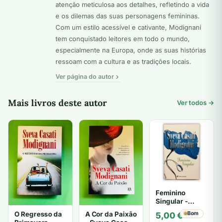
atenção meticulosa aos detalhes, refletindo a vida
e os dilemas das suas personagens femininas.
Com um estilo acessível e cativante, Modignani
tem conquistado leitores em todo o mundo,
especialmente na Europa, onde as suas histórias
ressoam com a cultura e as tradições locais.
Ver página do autor
Mais livros deste autor
Ver todos →
Feminino
Singular -
Sveva Casati
O Regresso da
A Cor da Paixão
Bom
5,00
€
Modignani