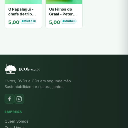
O Papalagui -
Os Filhos do
chefe de tribo
Graal - Peter
de tiavéa
Berling
Muito Bom
Muito Bom
5,00
€
5,00
€
Livros, DVDs e CDs em segunda mão.
Sustentabilidade e cultura, juntos.
EMPRESA
Quem Somos
Doar Livros