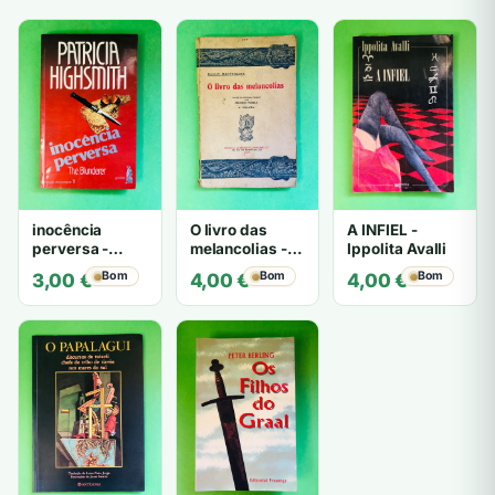
inocência
O livro das
A INFIEL -
perversa -
melancolias -
Ippolita Avalli
PATRICIA
Paulo
Bom
Bom
Bom
3,00
€
4,00
€
4,00
€
HIGHSMITH
Mantegazza