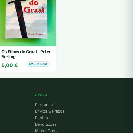
Os Filhos do Graal - Peter
Berling
Muito Bom
5,00
€
APOIO
Perguntas
Envios & Prazos
Pontos
Devoluções
Minha Conta