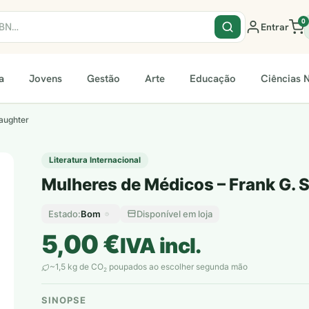
0
Entrar
a
Jovens
Gestão
Arte
Educação
Ciências N
aughter
Literatura Internacional
Mulheres de Médicos – Frank G. 
Bom
Disponível em loja
Estado:
5,00
€
IVA incl.
~1,5 kg de CO
poupados ao escolher segunda mão
2
SINOPSE
plantar árvores reais