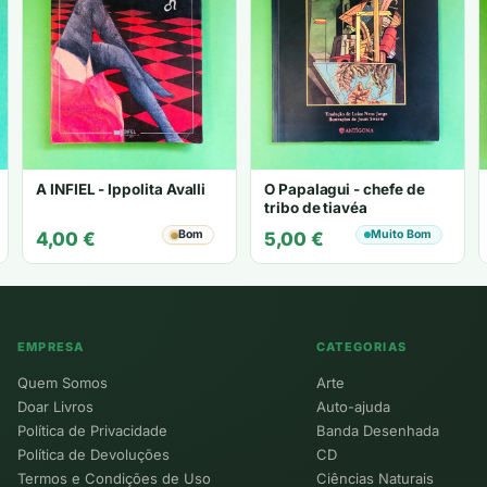
A INFIEL - Ippolita Avalli
O Papalagui - chefe de
tribo de tiavéa
Bom
Muito Bom
4,00
€
5,00
€
EMPRESA
CATEGORIAS
Quem Somos
Arte
Doar Livros
Auto-ajuda
Política de Privacidade
Banda Desenhada
Política de Devoluções
CD
Termos e Condições de Uso
Ciências Naturais