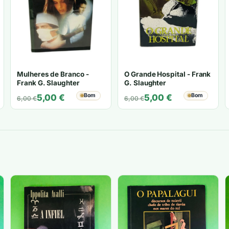
Mulheres de Branco -
O Grande Hospital - Frank
Frank G. Slaughter
G. Slaughter
O
O
Bom
O
O
Bom
5,00
€
5,00
€
6,00
€
6,00
€
preço
preço
preço
preço
original
atual
original
atual
era:
é:
era:
é:
6,00 €.
5,00 €.
6,00 €.
5,00 €.