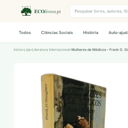
Todos
Ciências Sociais
História
Auto-ajud
Início
›
Loja
›
Literatura Internacional
›
Mulheres de Médicos – Frank G. Sl