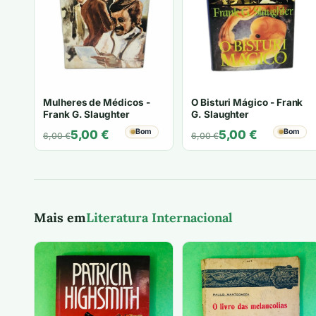
Mulheres de Médicos -
O Bisturi Mágico - Frank
Frank G. Slaughter
G. Slaughter
O
O
Bom
O
O
Bom
5,00
€
5,00
€
6,00
€
6,00
€
preço
preço
preço
preço
original
atual
original
atual
era:
é:
era:
é:
6,00 €.
5,00 €.
6,00 €.
5,00 €.
Mais em
Literatura Internacional