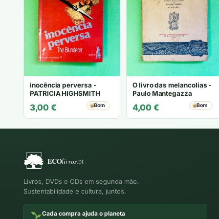
inocência perversa -
O livro das melancolias -
PATRICIA HIGHSMITH
Paulo Mantegazza
Bom
Bom
3,00
€
4,00
€
Livros, DVDs e CDs em segunda mão.
Sustentabilidade e cultura, juntos.
Cada compra ajuda o planeta