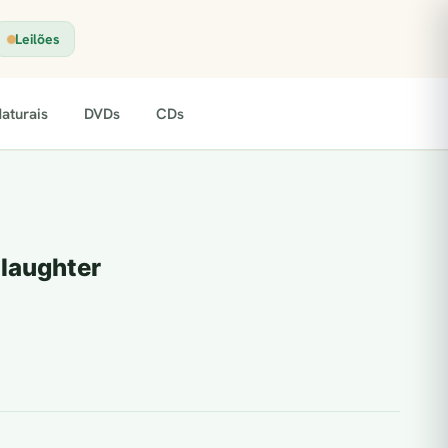
Leilões
aturais
DVDs
CDs
Slaughter