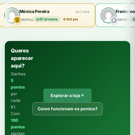
Mónica Pereira
Frederico
há 1 mês
plantou
61 árvores
plantou
6 100 pts
2
Queres
aparecer
aqui?
Ganhas
5
pontos
por
Explorar a loja
cada
€1.
Como funcionam os pontos?
Com
100
pontos
plantas