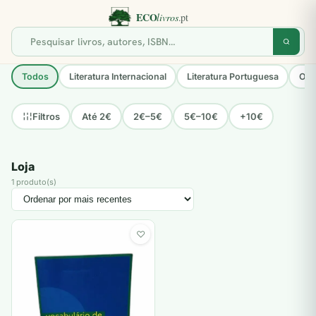
Todos
Literatura Internacional
Literatura Portuguesa
Opo
Até 2€
2€–5€
5€–10€
+10€
Filtros
Loja
1 produto(s)
♡