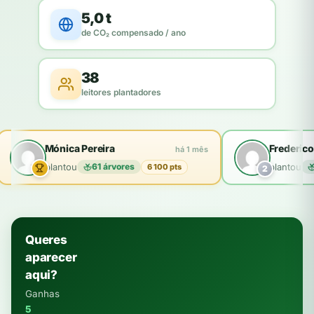
5,0 t
de CO₂ compensado / ano
38
leitores plantadores
Mónica Pereira
Frederico
há 1 mês
plantou
61 árvores
plantou
6 100 pts
2
Queres
aparecer
aqui?
Ganhas
5