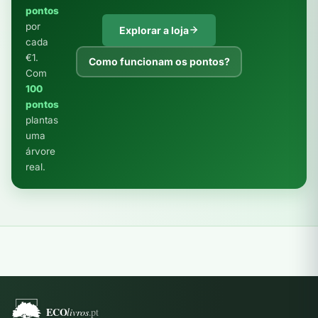
pontos
por
Explorar a loja
cada
€1.
Como funcionam os pontos?
Com
100
pontos
plantas
uma
árvore
real.