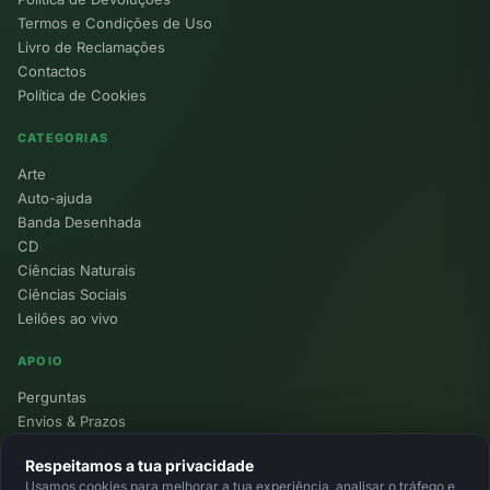
Termos e Condições de Uso
Livro de Reclamações
Contactos
Política de Cookies
CATEGORIAS
Arte
Auto-ajuda
Banda Desenhada
CD
Ciências Naturais
Ciências Sociais
Leilões ao vivo
APOIO
Perguntas
Envios & Prazos
Pontos
Respeitamos a tua privacidade
Devoluções
Usamos cookies para melhorar a tua experiência, analisar o tráfego e