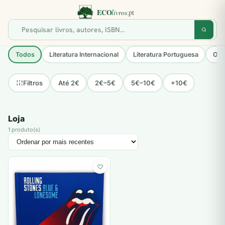
Todos
Literatura Internacional
Literatura Portuguesa
Opo
Até 2€
2€–5€
5€–10€
+10€
Filtros
Loja
1 produto(s)
♡