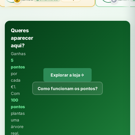
Queres
aparecer
aqui?
Ganhas
5
pontos
por
Explorar a loja
cada
€1.
Como funcionam os pontos?
Com
100
pontos
plantas
uma
árvore
real.