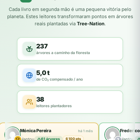
Cada livro em segunda mão é uma pequena vitória pelo
planeta. Estes leitores transformaram pontos em árvores
reais plantadas via
Tree-Nation
.
237
árvores a caminho da floresta
5,0 t
de CO₂ compensado / ano
38
leitores plantadores
Mónica Pereira
Frederico
há 1 mês
plantou
61 árvores
plantou
6 100 pts
2