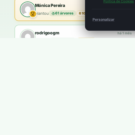
Política de Cookies
Mónica Pereira
há 1 mês
plantou
61 árvores
6 100 pts
Personalizar
rodrigoogm
há 1 mês
plantou
18 árvores
1 800 pts
brandao.coelho
há 2 meses
plantou
10 árvores
1 000 pts
Queres aparecer aqui?
Ganhas
5 pontos
por cada €1. Com
100 pontos
plantas u