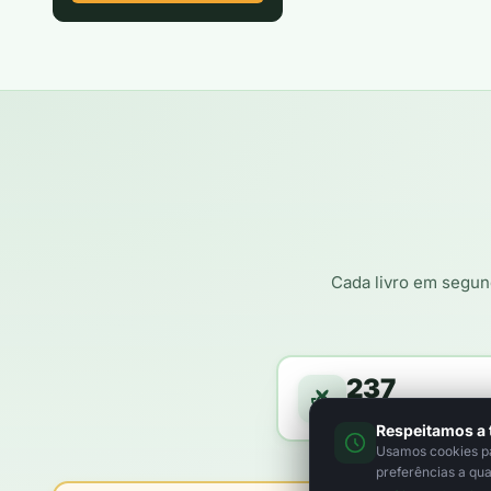
Cada livro em segun
237
árvores a caminho da f
Respeitamos a 
Usamos cookies par
preferências a qu