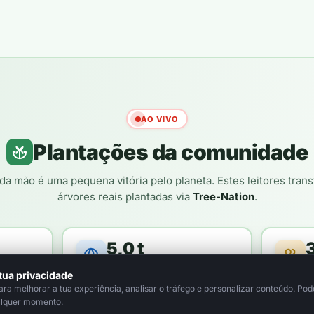
AO VIVO
Plantações da comunidade
da mão é uma pequena vitória pelo planeta. Estes leitores tra
árvores reais plantadas via
Tree-Nation
.
5,0 t
loresta
de CO₂ compensado / ano
le
tua privacidade
a melhorar a tua experiência, analisar o tráfego e personalizar conteúdo. Pode
alquer momento.