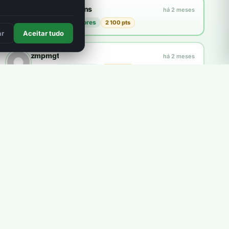
Francisco Martins
há 2 meses
plantou
21 árvores
2 100 pts
3
ar
Aceitar tudo
zmpmgt
há 2 meses
plantou
10 árvores
1 000 pts
Explorar a loja
Como funcionam os pontos?