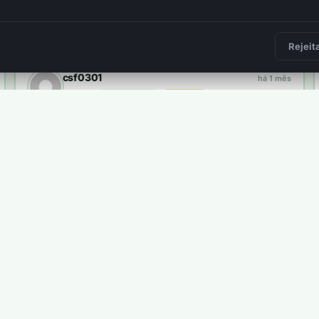
Frederico Felicissimo
há 2 meses
plantou
34 árvores
3 400 pts
2
Rejeit
csf0301
há 1 mês
plantou
10 árvores
1 000 pts
Carlos Pires
há 7 dias
plantou
8 árvores
800 pts
ma árvore real.