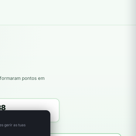
nsformaram pontos em
38
itores plantadores
s gerir as tuas