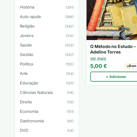
História
(391)
Auto-ajuda
(368)
Religião
(342)
Jovens
(312)
Saúde
(303)
O Método no Estudo –
Adelino Torres
Gestão
(267)
ver mais
Política
(155)
5,00
€
Bom
Arte
(154)
+ Adicionar
Educação
(133)
Ciências Naturais
(114)
Direito
(113)
Economia
(101)
Gastronomia
(85)
DVD
(54)