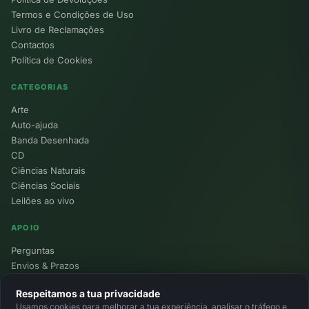
Termos e Condições de Uso
Livro de Reclamações
Contactos
Política de Cookies
CATEGORIAS
Arte
Auto-ajuda
Banda Desenhada
CD
Ciências Naturais
Ciências Sociais
Leilões ao vivo
APOIO
Perguntas
Envios & Prazos
Pontos
Respeitamos a tua privacidade
Devoluções
Usamos cookies para melhorar a tua experiência, analisar o tráfego e