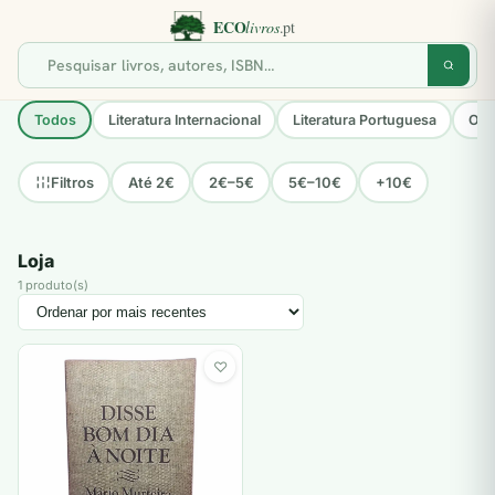
Todos
Literatura Internacional
Literatura Portuguesa
Opo
Até 2€
2€–5€
5€–10€
+10€
Filtros
Loja
1 produto(s)
♡