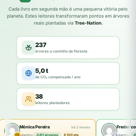
Cada livro em segunda mão é uma pequena vitória pelo
planeta. Estes leitores transformaram pontos em árvores
reais plantadas via
Tree-Nation
.
237
árvores a caminho da floresta
5,0 t
de CO₂ compensado / ano
38
leitores plantadores
Mónica Pereira
Frederico
há 2 meses
plantou
61 árvores
plantou
6 100 pts
2