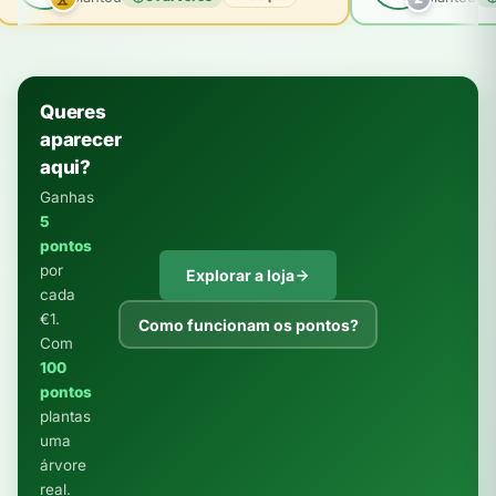
Queres
aparecer
aqui?
Ganhas
5
pontos
por
Explorar a loja
cada
€1.
Como funcionam os pontos?
Com
100
pontos
plantas
uma
árvore
real.