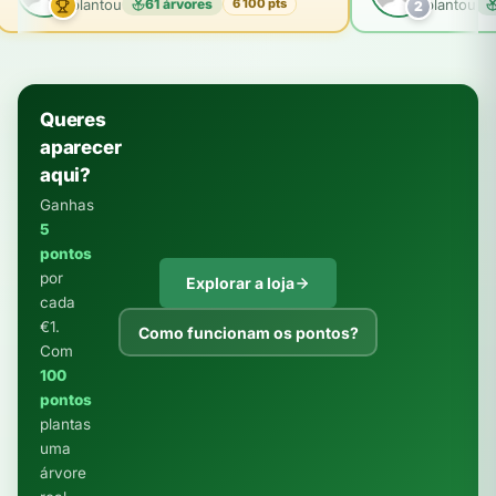
plantou
61 árvores
plantou
6 100 pts
2
Queres
aparecer
aqui?
Ganhas
5
pontos
por
Explorar a loja
cada
€1.
Como funcionam os pontos?
Com
100
pontos
plantas
uma
árvore