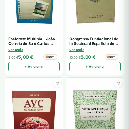
Esclerose Múltipla – João
Congresso Fundacional de
Correia de Sá e Carlos
la Sociedad Española de
Cordeiro
Alcohologia
ver mais
ver mais
5,00
€
5,00
€
Bom
Bom
8,00
€
10,00
€
+ Adicionar
+ Adicionar
♡
♡