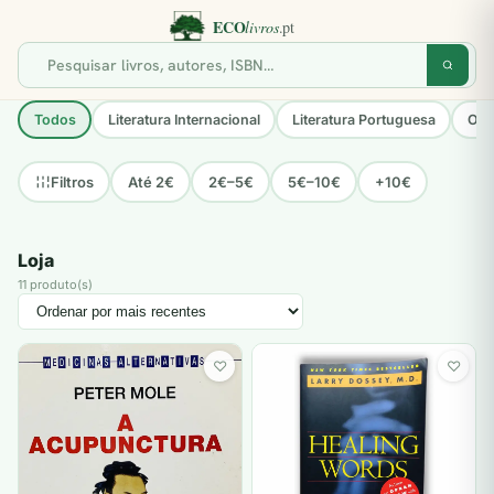
Todos
Literatura Internacional
Literatura Portuguesa
Opo
Até 2€
2€–5€
5€–10€
+10€
Filtros
Loja
11 produto(s)
♡
♡