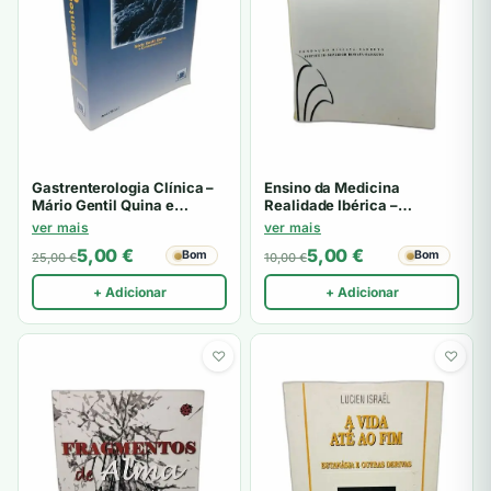
Gastrenterologia Clínica –
Ensino da Medicina
Mário Gentil Quina e
Realidade Ibérica –
Colaboradores
Fundação Bissaya Barreto
ver mais
ver mais
5,00
€
5,00
€
Bom
Bom
25,00
€
10,00
€
+ Adicionar
+ Adicionar
♡
♡