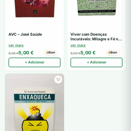
AVC – José Saúde
Viver com Doenças
Incuráveis: Milagre e Fé na
Cura
ver mais
ver mais
5,00
€
5,00
€
Bom
Bom
8,00
€
8,00
€
+ Adicionar
+ Adicionar
♡