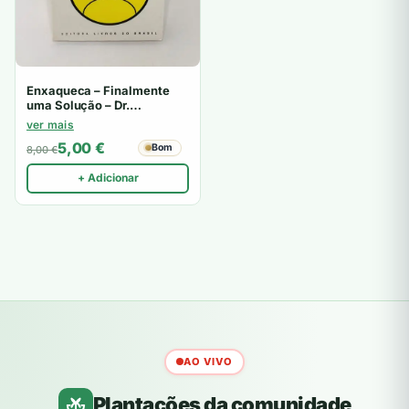
Enxaqueca – Finalmente
uma Solução – Dr.
Alexandre Feldman
ver mais
5,00
€
Bom
8,00
€
+ Adicionar
AO VIVO
Plantações da comunidade