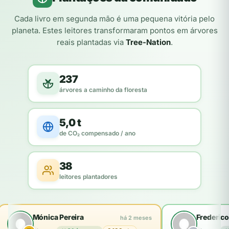
Cada livro em segunda mão é uma pequena vitória pelo
planeta. Estes leitores transformaram pontos em árvores
reais plantadas via
Tree-Nation
.
237
árvores a caminho da floresta
5,0 t
de CO₂ compensado / ano
38
leitores plantadores
Mónica Pereira
Frederico
há 2 meses