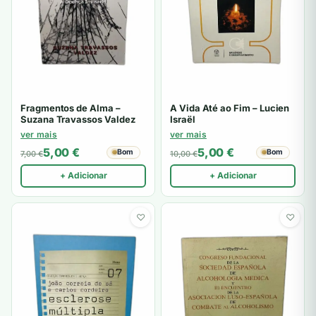
Fragmentos de Alma –
A Vida Até ao Fim – Lucien
Suzana Travassos Valdez
Israël
ver mais
ver mais
5,00
€
5,00
€
Bom
Bom
7,00
€
10,00
€
+ Adicionar
+ Adicionar
♡
♡