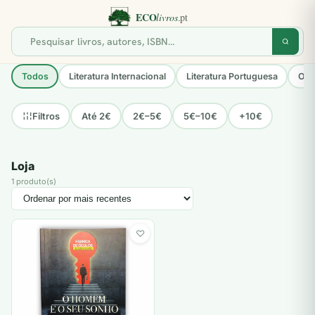
Todos
Literatura Internacional
Literatura Portuguesa
Opo
Até 2€
2€–5€
5€–10€
+10€
Filtros
Loja
1 produto(s)
♡