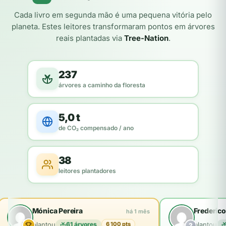
Cada livro em segunda mão é uma pequena vitória pelo
planeta. Estes leitores transformaram pontos em árvores
reais plantadas via
Tree-Nation
.
237
árvores a caminho da floresta
5,0 t
de CO₂ compensado / ano
38
leitores plantadores
Mónica Pereira
Frederico
há 1 mês
plantou
61 árvores
plantou
6 100 pts
2