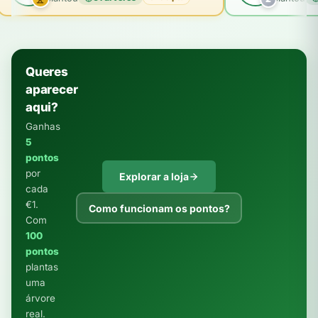
Queres
aparecer
aqui?
Ganhas
5
pontos
por
Explorar a loja
cada
€1.
Como funcionam os pontos?
Com
100
pontos
plantas
uma
árvore
real.