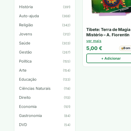
História
(391)
Auto-ajuda
(368)
Religião
(342)
Tibete: Terra de Magia
Jovens
(312)
Mistério – A. Fiorentin
ver mais
Saúde
(303)
5,00
€
Bom
Gestão
(267)
+ Adicionar
Política
(155)
Arte
(154)
Educação
(133)
Ciências Naturais
(114)
Direito
(113)
Economia
(101)
Gastronomia
(84)
DVD
(54)