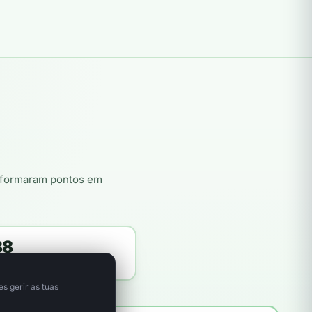
nsformaram pontos em
38
itores plantadores
s gerir as tuas