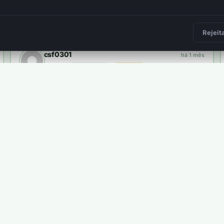
Frederico Felicissimo
há 2 meses
plantou
34 árvores
3 400 pts
2
Rejeit
csf0301
há 1 mês
plantou
10 árvores
1 000 pts
Carlos Pires
há 1 semana
plantou
8 árvores
800 pts
ma árvore real.