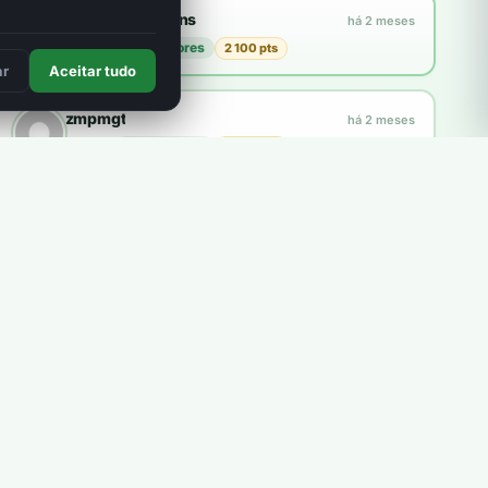
Francisco Martins
há 2 meses
plantou
21 árvores
2 100 pts
3
ar
Aceitar tudo
zmpmgt
há 2 meses
plantou
10 árvores
1 000 pts
Explorar a loja
Como funcionam os pontos?