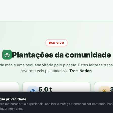
AO VIVO
Plantações da comunidade
da mão é uma pequena vitória pelo planeta. Estes leitores tra
árvores reais plantadas via
Tree-Nation
.
5,0 t
loresta
de CO₂ compensado / ano
le
tua privacidade
a melhorar a tua experiência, analisar o tráfego e personalizar conteúdo. Pode
alquer momento.