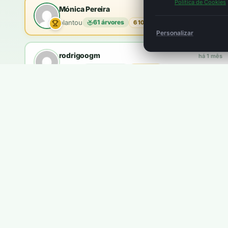
Política de Cookies
Mónica Pereira
há 1 mês
plantou
61 árvores
6 100 pts
Personalizar
rodrigoogm
há 1 mês
plantou
18 árvores
1 800 pts
brandao.coelho
há 2 meses
plantou
10 árvores
1 000 pts
Queres aparecer aqui?
Ganhas
5 pontos
por cada €1. Com
100 pontos
plantas u