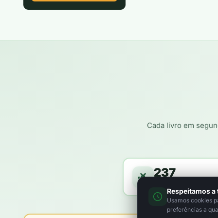
Cada livro em segun
237
árvores a caminho da f
Respeitamos a 
Usamos cookies par
preferências a qu